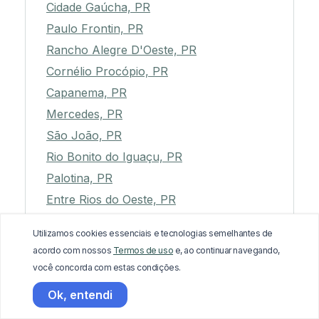
Cidade Gaúcha, PR
Paulo Frontin, PR
Rancho Alegre D'Oeste, PR
Cornélio Procópio, PR
Capanema, PR
Mercedes, PR
São João, PR
Rio Bonito do Iguaçu, PR
Palotina, PR
Entre Rios do Oeste, PR
Nova Santa Bárbara, PR
Utilizamos cookies essenciais e tecnologias semelhantes de
Rio Bom, PR
acordo com nossos
Termos de uso
e, ao continuar navegando,
Mariópolis, PR
você concorda com estas condições.
Ibaiti, PR
Ok, entendi
Itaipulândia, PR