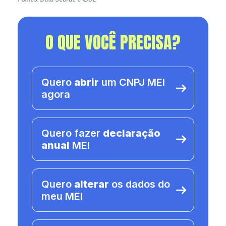
O QUE VOCÊ PRECISA?
Quero
abrir
um CNPJ MEI
agora
Quero fazer
declaração
anual
MEI
Quero
alterar
os dados do
meu MEI