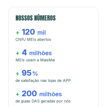
NOSSOS NÚMEROS
120
+
mil
CNPJ MEIs abertos
4
+
milhões
MEIs usam a MaisMei
95
+
%
de satisfação nas lojas de APP
200
+
milhões
de guias DAS geradas por nós