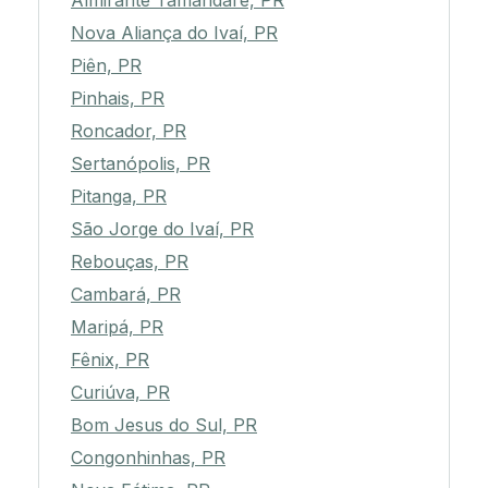
Almirante Tamandaré, PR
Nova Aliança do Ivaí, PR
Piên, PR
Pinhais, PR
Roncador, PR
Sertanópolis, PR
Pitanga, PR
São Jorge do Ivaí, PR
Rebouças, PR
Cambará, PR
Maripá, PR
Fênix, PR
Curiúva, PR
Bom Jesus do Sul, PR
Congonhinhas, PR