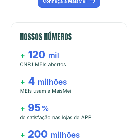
Conheça a MaisMei
NOSSOS NÚMEROS
120
+
mil
CNPJ MEIs abertos
4
+
milhões
MEIs usam a MaisMei
95
+
%
de satisfação nas lojas de APP
200
+
milhões