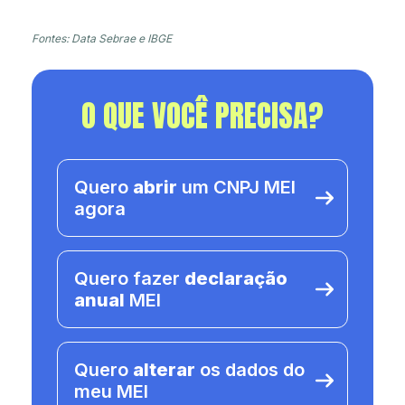
Fontes: Data Sebrae e IBGE
O QUE VOCÊ PRECISA?
Quero
abrir
um CNPJ MEI
agora
Quero fazer
declaração
anual
MEI
Quero
alterar
os dados do
meu MEI