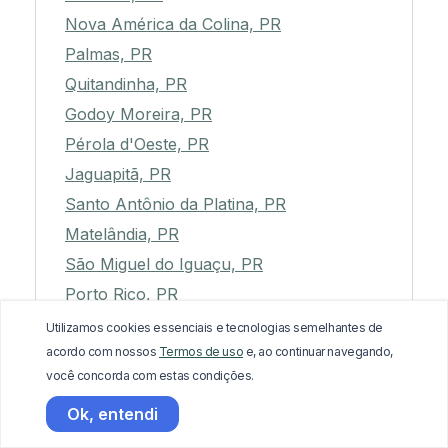
Nova América da Colina, PR
Palmas, PR
Quitandinha, PR
Godoy Moreira, PR
Pérola d'Oeste, PR
Jaguapitã, PR
Santo Antônio da Platina, PR
Matelândia, PR
São Miguel do Iguaçu, PR
Porto Rico, PR
Itaperuçu, PR
Utilizamos cookies essenciais e tecnologias semelhantes de
acordo com nossos
Termos de uso
e, ao continuar navegando,
Morretes, PR
você concorda com estas condições.
Turvo, PR
Ok, entendi
Tamboara, PR
Mariluz, PR