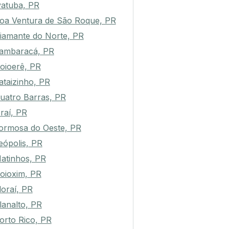
vatuba, PR
oa Ventura de São Roque, PR
iamante do Norte, PR
tambaracá, PR
oioerê, PR
ataizinho, PR
uatro Barras, PR
raí, PR
ormosa do Oeste, PR
eópolis, PR
atinhos, PR
oioxim, PR
loraí, PR
lanalto, PR
orto Rico, PR