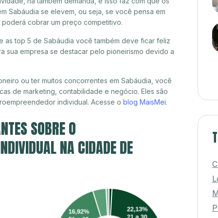
itividade, há também demanda, e isso faz com que os
 em Sabáudia se elevem, ou seja, se você pensa em
á poderá cobrar um preço competitivo.
re as top 5 de Sabáudia você também deve ficar feliz
a sua empresa se destacar pelo pioneirismo devido a
oneiro ou ter muitos concorrentes em Sabáudia, você
cas de marketing, contabilidade e negócio. Eles são
croempreendedor individual. Acesse o
blog MaisMei
.
NTES SOBRE O
T
DIVIDUAL NA CIDADE DE
C
L
M
P