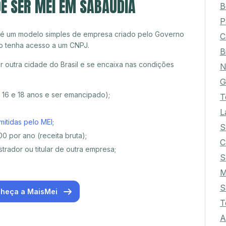
E SER MEI EM SABÁUDIA
B
P
 é um modelo simples de empresa criado pelo Governo
C
o tenha acesso a um CNPJ.
B
outra cidade do Brasil e se encaixa nas condições
N
G
e 16 e 18 anos e ser emancipado);
T
L
mitidas pelo MEI
;
S
0 por ano (receita bruta);
C
trador ou titular de outra empresa;
S
M
S
heça a MaisMei
T
A