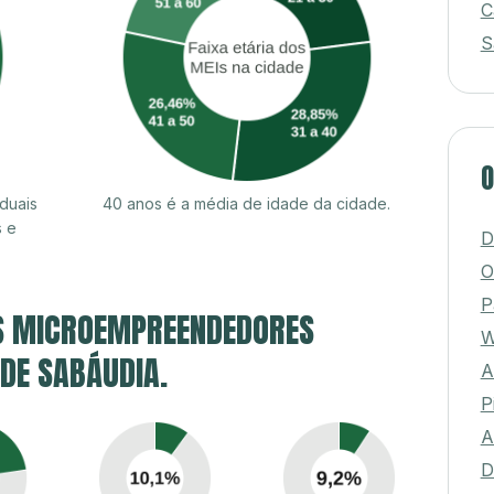
C
S
O
duais
40 anos é a média de idade da cidade.
s e
D
O
P
S MICROEMPREENDEDORES
W
 DE SABÁUDIA.
A
P
A
D