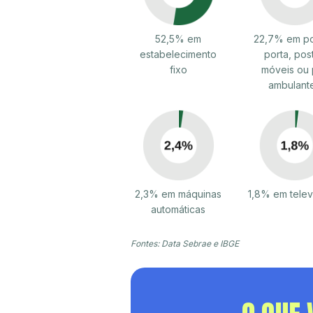
52,5% em
22,7% em po
estabelecimento
porta, pos
fixo
móveis ou 
ambulant
2,3% em máquinas
1,8% em tele
automáticas
Fontes: Data Sebrae e IBGE