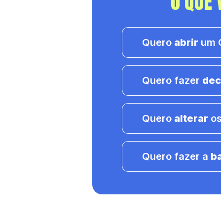
O QUE 
Quero
abrir
um C
Quero fazer
dec
Quero
alterar
os
Quero fazer a
b