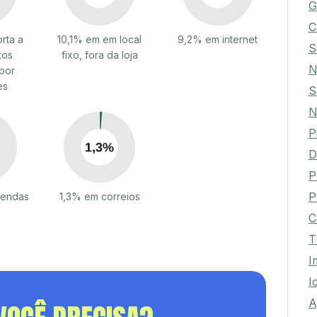
G
C
rta a
10,1% em em local
9,2% em internet
S
tos
fixo, fora da loja
N
por
es
S
N
P
D
P
P
vendas
1,3% em correios
C
T
I
I
A