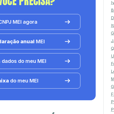
VOCÊ PRECISA?
I
B
D
NPJ MEI agora
I
G
J
laração anual
MEI
Q
U
 dados do meu MEI
F
L
M
aixa
do meu MEI
G
F
P
P