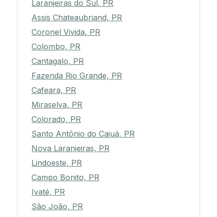
Laranjeiras do Sul, PR
Assis Chateaubriand, PR
Coronel Vivida, PR
Colombo, PR
Cantagalo, PR
Fazenda Rio Grande, PR
Cafeara, PR
Miraselva, PR
Colorado, PR
Santo Antônio do Caiuá, PR
Nova Laranjeiras, PR
Lindoeste, PR
Campo Bonito, PR
Ivaté, PR
São João, PR