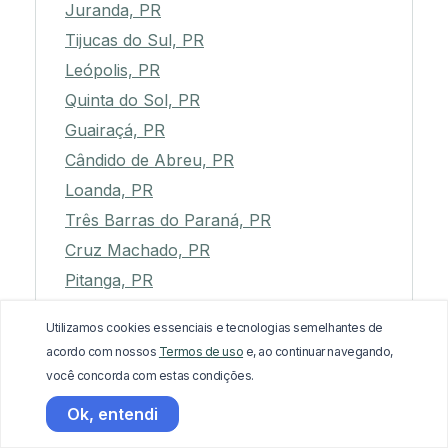
Juranda, PR
Tijucas do Sul, PR
Leópolis, PR
Quinta do Sol, PR
Guairaçá, PR
Cândido de Abreu, PR
Loanda, PR
Três Barras do Paraná, PR
Cruz Machado, PR
Pitanga, PR
Clevelândia, PR
Utilizamos cookies essenciais e tecnologias semelhantes de
Adrianópolis, PR
acordo com nossos
Termos de uso
e, ao continuar navegando,
Itaguajé, PR
você concorda com estas condições.
Pontal do Paraná, PR
Ok, entendi
Marialva, PR