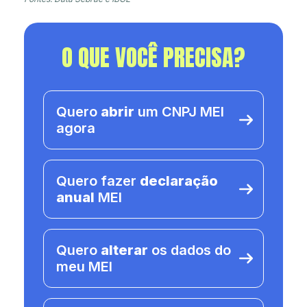
O QUE VOCÊ PRECISA?
Quero
abrir
um CNPJ MEI
agora
Quero fazer
declaração
anual
MEI
Quero
alterar
os dados do
meu MEI