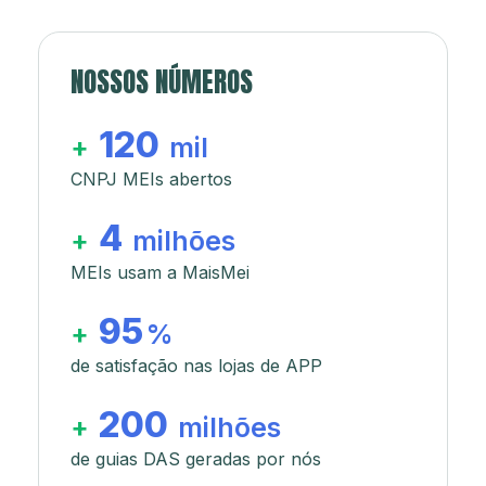
NOSSOS NÚMEROS
120
+
mil
CNPJ MEIs abertos
4
+
milhões
MEIs usam a MaisMei
95
+
%
de satisfação nas lojas de APP
200
+
milhões
de guias DAS geradas por nós