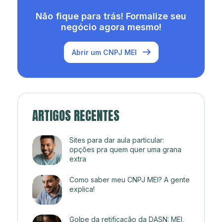
Não fique para trás! Formalize seu
negócio agora mesmo!
Abrir um CNPJ MEI
ARTIGOS RECENTES
Sites para dar aula particular:
opções pra quem quer uma grana
extra
Como saber meu CNPJ MEI? A gente
explica!
Golpe da retificação da DASN: MEI,