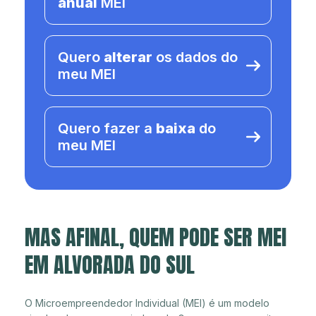
anual
MEI
Quero
alterar
os dados do
meu MEI
Quero fazer a
baixa
do
meu MEI
MAS AFINAL, QUEM PODE SER MEI
EM ALVORADA DO SUL
O Microempreendedor Individual (MEI) é um modelo