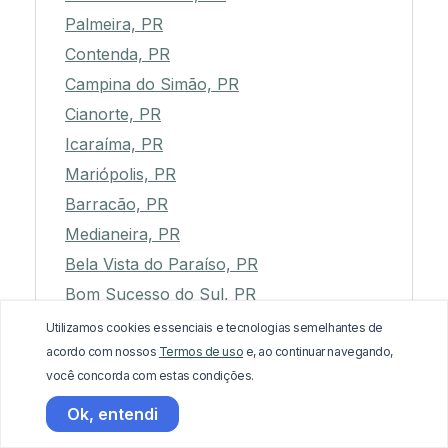
Palmeira, PR
Contenda, PR
Campina do Simão, PR
Cianorte, PR
Icaraíma, PR
Mariópolis, PR
Barracão, PR
Medianeira, PR
Bela Vista do Paraíso, PR
Bom Sucesso do Sul, PR
Santa Terezinha de Itaipu, PR
Utilizamos cookies essenciais e tecnologias semelhantes de
acordo com nossos
Termos de uso
e, ao continuar navegando,
Candói, PR
você concorda com estas condições.
Uraí, PR
Ok, entendi
Rebouças, PR
Porto Rico, PR