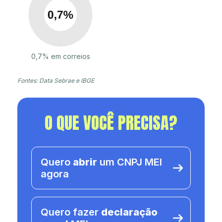
0,7% em correios
Fontes: Data Sebrae e IBGE
O QUE VOCÊ PRECISA?
Quero
abrir
um CNPJ MEI
agora
Quero fazer
declaração