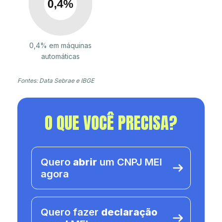
0,4% em máquinas
automáticas
Fontes: Data Sebrae e IBGE
O QUE VOCÊ PRECISA?
Quero
abrir
um CNPJ MEI
agora
Quero fazer
declaração