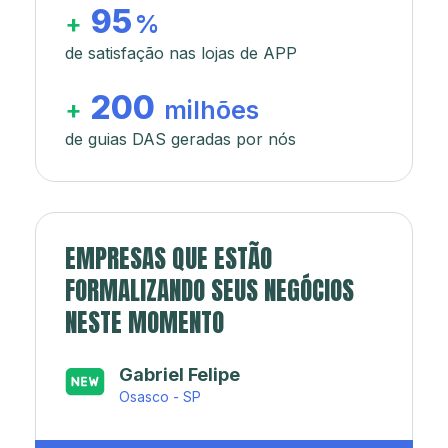
95
+
%
de satisfação nas lojas de APP
200
+
milhões
de guias DAS geradas por nós
EMPRESAS QUE ESTÃO
FORMALIZANDO SEUS NEGÓCIOS
NESTE MOMENTO
Japa’s açaí e sorveteria
Rio de Janeiro - RJ