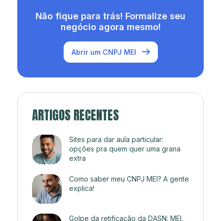
Não fique para trás! Formalize seu
negócio agora mesmo!
Abrir um CNPJ MEI
ARTIGOS RECENTES
Sites para dar aula particular:
opções pra quem quer uma grana
extra
Como saber meu CNPJ MEI? A gente
explica!
Golpe da retificação da DASN: MEI,