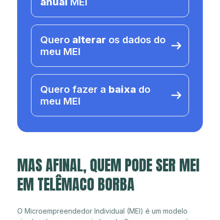
anual
MEI
Quero
alterar
os dados do
meu MEI
Quero fazer a
baixa
do
meu MEI
MAS AFINAL, QUEM PODE SER MEI
EM TELÊMACO BORBA
O Microempreendedor Individual (MEI) é um modelo