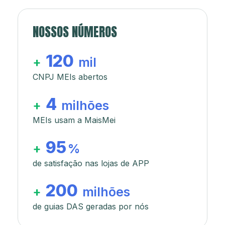
NOSSOS NÚMEROS
120
+
mil
CNPJ MEIs abertos
4
+
milhões
MEIs usam a MaisMei
95
+
%
de satisfação nas lojas de APP
200
+
milhões
de guias DAS geradas por nós