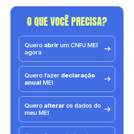
O QUE VOCÊ PRECISA?
Quero
abrir
um CNPJ MEI
agora
Quero fazer
declaração
anual
MEI
Quero
alterar
os dados do
meu MEI