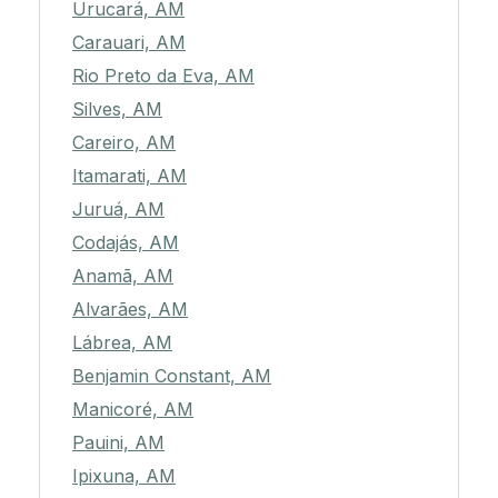
Urucará, AM
Carauari, AM
Rio Preto da Eva, AM
Silves, AM
Careiro, AM
Itamarati, AM
Juruá, AM
Codajás, AM
Anamã, AM
Alvarães, AM
Lábrea, AM
Benjamin Constant, AM
Manicoré, AM
Pauini, AM
Ipixuna, AM