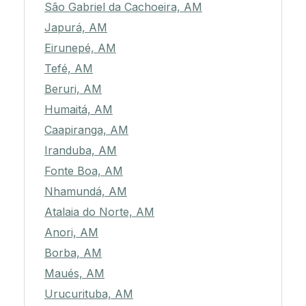
São Gabriel da Cachoeira, AM
Japurá, AM
Eirunepé, AM
Tefé, AM
Beruri, AM
Humaitá, AM
Caapiranga, AM
Iranduba, AM
Fonte Boa, AM
Nhamundá, AM
Atalaia do Norte, AM
Anori, AM
Borba, AM
Maués, AM
Urucurituba, AM