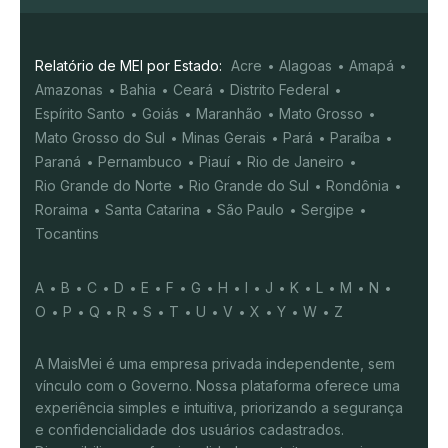
Relatório de MEI por Estado:
Acre
Alagoas
Amapá
Amazonas
Bahia
Ceará
Distrito Federal
Espírito Santo
Goiás
Maranhão
Mato Grosso
Mato Grosso do Sul
Minas Gerais
Pará
Paraíba
Paraná
Pernambuco
Piauí
Rio de Janeiro
Rio Grande do Norte
Rio Grande do Sul
Rondônia
Roraima
Santa Catarina
São Paulo
Sergipe
Tocantins
A
B
C
D
E
F
G
H
I
J
K
L
M
N
O
P
Q
R
S
T
U
V
X
Y
W
Z
A MaisMei é uma empresa privada independente, sem
vínculo com o Governo. Nossa plataforma oferece uma
experiência simples e intuitiva, priorizando a segurança
e confidencialidade dos usuários cadastrados.