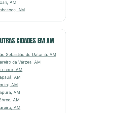
oari, AM
abatinga, AM
UTRAS CIDADES EM AM
ão Sebastião do Uatumã, AM
areiro da Várzea, AM
rucará, AM
apauá, AM
auini, AM
apurá, AM
ábrea, AM
areiro, AM