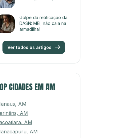
Golpe da retificação da
DASN: MEI, não caia na
armadilha!
Ver todos os artigos
OP CIDADES EM AM
anaus, AM
arintins, AM
tacoatiara, AM
anacapuru, AM