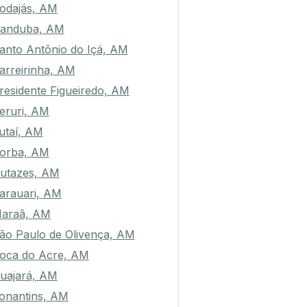
odajás, AM
randuba, AM
anto Antônio do Içá, AM
arreirinha, AM
residente Figueiredo, AM
eruri, AM
utaí, AM
orba, AM
utazes, AM
arauari, AM
araã, AM
ão Paulo de Olivença, AM
oca do Acre, AM
uajará, AM
onantins, AM