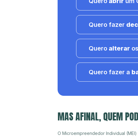
Quero
abrir
um C
Quero fazer
dec
Quero
alterar
os
Quero fazer a
b
MAS AFINAL, QUEM PO
O Microempreendedor Individual (MEI)