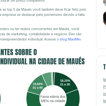
cobrar um preço competitivo.
re as top 5 de Maués você também deve ficar feliz pois
 empresa se destacar pelo pioneirismo devido a falta
oneiro ou ter muitos concorrentes em Maués, você
cas de marketing, contabilidade e negócio. Eles são
croempreendedor individual. Acesse o
blog MaisMei
.
NTES SOBRE O
NDIVIDUAL NA CIDADE DE MAUÉS
T
M
P
I
M