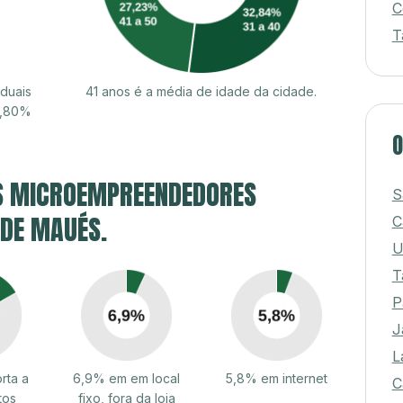
C
T
duais
41 anos é a média de idade da cidade.
3,80%
O
S MICROEMPREENDEDORES
S
 DE MAUÉS.
C
U
T
P
J
L
rta a
6,9% em em local
5,8% em internet
C
tos
fixo, fora da loja