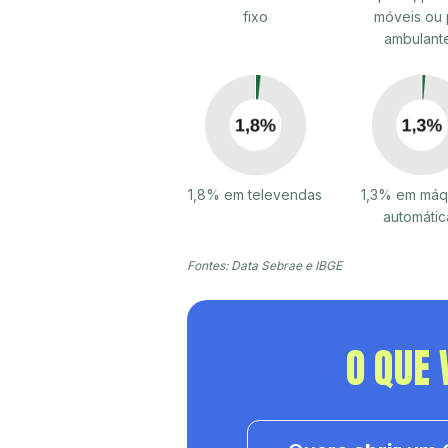
fixo
móveis ou 
ambulant
1,8% em televendas
1,3% em máq
automátic
Fontes: Data Sebrae e IBGE
O QUE 