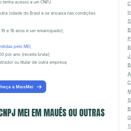
o tenha acesso a um CNPJ.
C
I
tra cidade do Brasil e se encaixa nas condições
S
B
e 16 e 18 anos e ser emancipado);
P
mitidas pelo MEI
;
B
0 por ano (receita bruta);
J
trador ou titular de outra empresa;
B
A
C
heça a MaisMei
M
S
B
 CNPJ MEI EM MAUÉS OU OUTRAS
G
T