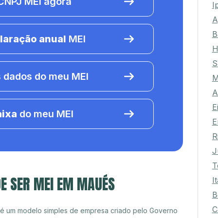
NPJ MEI agora
I
A
B
laração anual
MEI
H
S
 dados do meu MEI
M
A
E
aixa
do meu MEI
E
R
J
T
DE SER MEI EM MAUÉS
I
B
C
 é um modelo simples de empresa criado pelo Governo