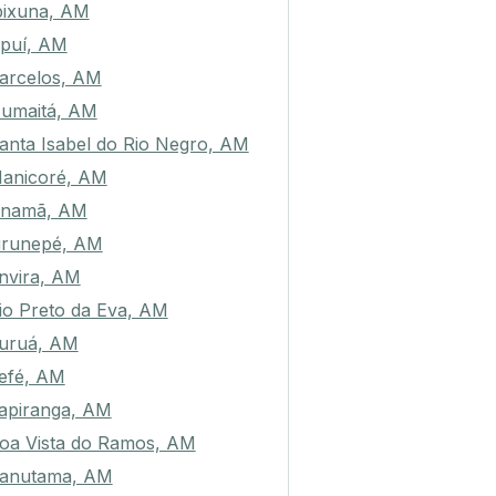
pixuna, AM
puí, AM
arcelos, AM
umaitá, AM
anta Isabel do Rio Negro, AM
anicoré, AM
namã, AM
irunepé, AM
nvira, AM
io Preto da Eva, AM
uruá, AM
efé, AM
tapiranga, AM
oa Vista do Ramos, AM
anutama, AM