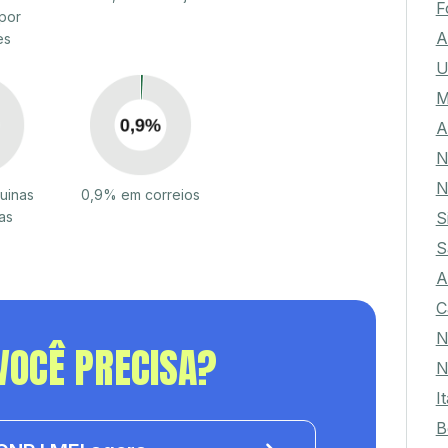
F
por
A
es
U
M
A
N
N
uinas
0,9% em correios
S
as
S
A
C
N
VOCÊ PRECISA?
N
I
B