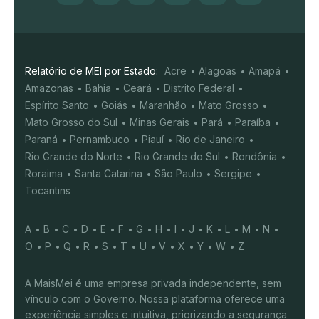
Relatório de MEI por Estado:
Acre
Alagoas
Amapá
Amazonas
Bahia
Ceará
Distrito Federal
Espírito Santo
Goiás
Maranhão
Mato Grosso
Mato Grosso do Sul
Minas Gerais
Pará
Paraíba
Paraná
Pernambuco
Piauí
Rio de Janeiro
Rio Grande do Norte
Rio Grande do Sul
Rondônia
Roraima
Santa Catarina
São Paulo
Sergipe
Tocantins
A
B
C
D
E
F
G
H
I
J
K
L
M
N
O
P
Q
R
S
T
U
V
X
Y
W
Z
A MaisMei é uma empresa privada independente, sem
vínculo com o Governo. Nossa plataforma oferece uma
experiência simples e intuitiva, priorizando a segurança