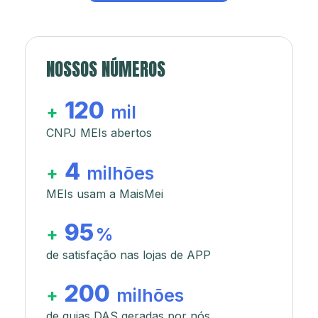
NOSSOS NÚMEROS
120
+
mil
CNPJ MEIs abertos
4
+
milhões
MEIs usam a MaisMei
95
+
%
de satisfação nas lojas de APP
200
+
milhões
de guias DAS geradas por nós