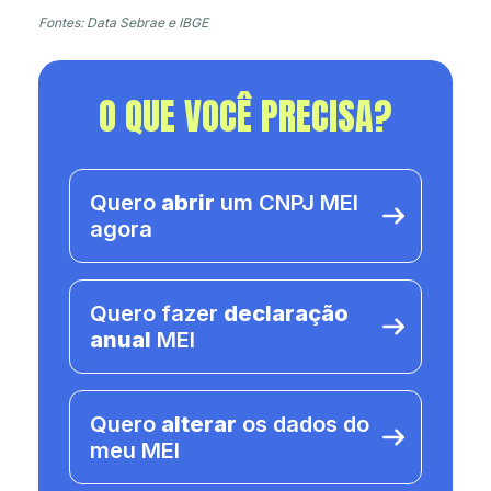
Fontes: Data Sebrae e IBGE
O QUE VOCÊ PRECISA?
Quero
abrir
um CNPJ MEI
agora
Quero fazer
declaração
anual
MEI
Quero
alterar
os dados do
meu MEI