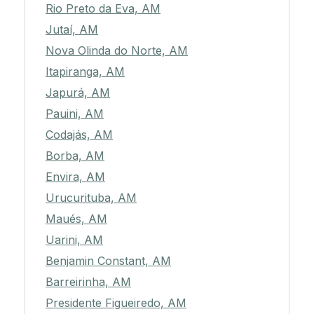
Rio Preto da Eva, AM
Jutaí, AM
Nova Olinda do Norte, AM
Itapiranga, AM
Japurá, AM
Pauini, AM
Codajás, AM
Borba, AM
Envira, AM
Urucurituba, AM
Maués, AM
Uarini, AM
Benjamin Constant, AM
Barreirinha, AM
Presidente Figueiredo, AM