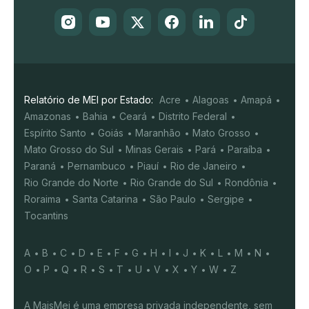
Relatório de MEI por Estado:
Acre
Alagoas
Amapá
Amazonas
Bahia
Ceará
Distrito Federal
Espírito Santo
Goiás
Maranhão
Mato Grosso
Mato Grosso do Sul
Minas Gerais
Pará
Paraíba
Paraná
Pernambuco
Piauí
Rio de Janeiro
Rio Grande do Norte
Rio Grande do Sul
Rondônia
Roraima
Santa Catarina
São Paulo
Sergipe
Tocantins
A
B
C
D
E
F
G
H
I
J
K
L
M
N
O
P
Q
R
S
T
U
V
X
Y
W
Z
A MaisMei é uma empresa privada independente, sem