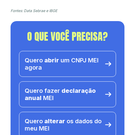
Fontes: Data Sebrae e IBGE
O QUE VOCÊ PRECISA?
Quero
abrir
um CNPJ MEI
agora
Quero fazer
declaração
anual
MEI
Quero
alterar
os dados do
meu MEI