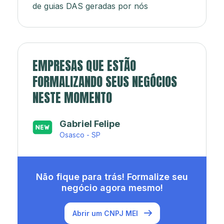
de guias DAS geradas por nós
EMPRESAS QUE ESTÃO
FORMALIZANDO SEUS NEGÓCIOS
NESTE MOMENTO
Gabriel Felipe
Japa’s açaí e sorveteria
Osasco - SP
Rio de Janeiro - RJ
Não fique para trás! Formalize seu
negócio agora mesmo!
Abrir um CNPJ MEI