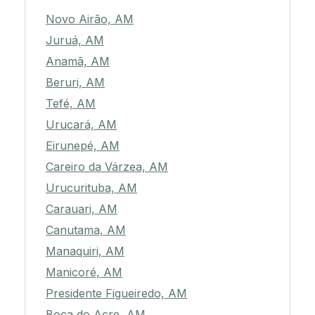
Novo Airão, AM
Juruá, AM
Anamã, AM
Beruri, AM
Tefé, AM
Urucará, AM
Eirunepé, AM
Careiro da Várzea, AM
Urucurituba, AM
Carauari, AM
Canutama, AM
Manaquiri, AM
Manicoré, AM
Presidente Figueiredo, AM
Boca do Acre, AM