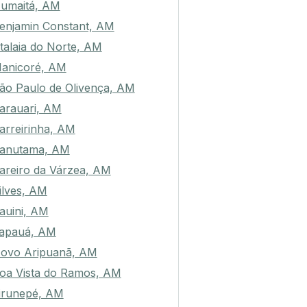
umaitá, AM
enjamin Constant, AM
talaia do Norte, AM
anicoré, AM
ão Paulo de Olivença, AM
arauari, AM
arreirinha, AM
anutama, AM
areiro da Várzea, AM
ilves, AM
auini, AM
apauá, AM
ovo Aripuanã, AM
oa Vista do Ramos, AM
irunepé, AM