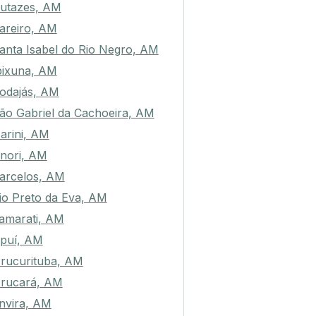
utazes, AM
areiro, AM
anta Isabel do Rio Negro, AM
pixuna, AM
odajás, AM
ão Gabriel da Cachoeira, AM
arini, AM
nori, AM
arcelos, AM
io Preto da Eva, AM
tamarati, AM
puí, AM
rucurituba, AM
rucará, AM
nvira, AM