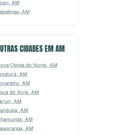
oari, AM
abatinga, AM
UTRAS CIDADES EM AM
ova Olinda do Norte, AM
maturá, AM
onantins, AM
oca do Acre, AM
eruri, AM
randuba, AM
hamundá, AM
aapiranga, AM