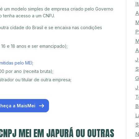
I
 é um modelo simples de empresa criado pelo Governo
A
o tenha acesso a um CNPJ.
M
tra cidade do Brasil e se encaixa nas condições
P
M
e 16 e 18 anos e ser emancipado);
A
J
mitidas pelo MEI
;
S
0 por ano (receita bruta);
G
trador ou titular de outra empresa;
J
T
B
heça a MaisMei
L
S
 CNPJ MEI EM JAPURÁ OU OUTRAS
N