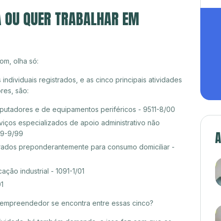
A OU QUER TRABALHAR EM
om, olha só:
dividuais registrados, e as cinco principais atividades
es, são:
tadores e de equipamentos periféricos - 9511-8/00
ços especializados de apoio administrativo não
A
19-9/99
rados preponderantemente para consumo domiciliar -
ção industrial - 1091-1/01
01
croempreendedor se encontra entre essas cinco?