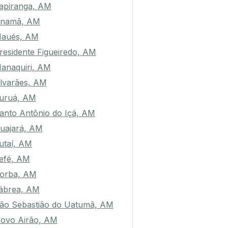
tapiranga, AM
namã, AM
aués, AM
residente Figueiredo, AM
anaquiri, AM
lvarães, AM
uruá, AM
anto Antônio do Içá, AM
uajará, AM
utaí, AM
efé, AM
orba, AM
ábrea, AM
ão Sebastião do Uatumã, AM
ovo Airão, AM