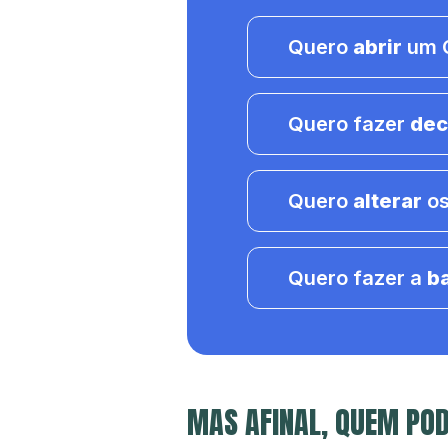
Quero
abrir
um C
Quero fazer
dec
Quero
alterar
os
Quero fazer a
b
MAS AFINAL, QUEM POD