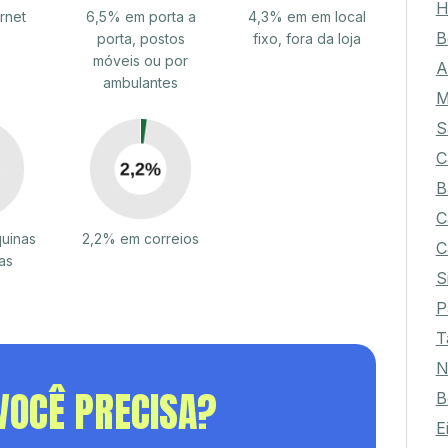
H
rnet
6,5% em porta a
4,3% em em local
B
porta, postos
fixo, fora da loja
móveis ou por
A
ambulantes
M
S
C
B
C
uinas
2,2% em correios
C
as
S
P
T
N
VOCÊ PRECISA?
B
E