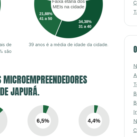
C
T
ais de
39 anos é a média de idade da cidade.
O
3% são
N
A
S MICROEMPREENDEDORES
T
 DE JAPURÁ.
B
B
I
N
C