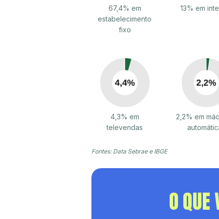
67,4% em
13% em inte
estabelecimento
fixo
4,3% em
2,2% em máq
televendas
automátic
Fontes: Data Sebrae e IBGE
O QUE 