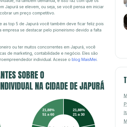
itividade, há também demanda, e isso faz com que os
em Japurá se elevem, ou seja, se você pensa em iniciar
cobrar um preço competitivo.
re as top 5 de Japurá você também deve ficar feliz pois
 empresa se destacar pelo pioneirismo devido a falta
neiro ou ter muitos concorrentes em Japurá, você
cas de marketing, contabilidade e negócio. Eles são
croempreendedor individual. Acesse o
blog MaisMei
.
NTES SOBRE O
T
NDIVIDUAL NA CIDADE DE JAPURÁ
M
P
I
M