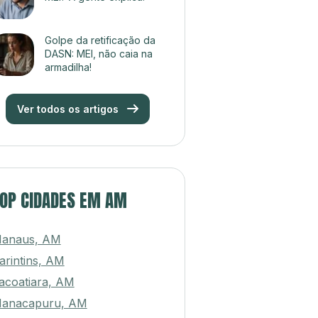
Golpe da retificação da
DASN: MEI, não caia na
armadilha!
Ver todos os artigos
OP CIDADES EM AM
anaus, AM
arintins, AM
tacoatiara, AM
anacapuru, AM