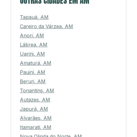
OUTRAS CIDADES EM AM
Tapauá, AM
Careiro da Várzea, AM
Anori, AM
Lábrea, AM
Uarini, AM
Amaturá, AM
Pauini, AM
Beruri, AM
Tonantins, AM
Autazes, AM
Japurá, AM
Alvarães, AM
Itamarati, AM
Nova Olinda do Norte, AM