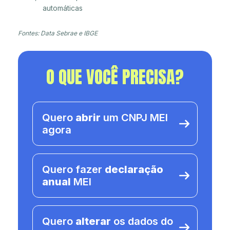
automáticas
Fontes: Data Sebrae e IBGE
O QUE VOCÊ PRECISA?
Quero
abrir
um CNPJ MEI
agora
Quero fazer
declaração
anual
MEI
Quero
alterar
os dados do