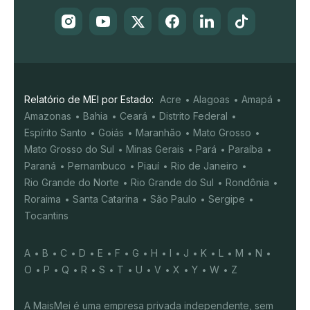
Relatório de MEI por Estado:
Acre
Alagoas
Amapá
Amazonas
Bahia
Ceará
Distrito Federal
Espírito Santo
Goiás
Maranhão
Mato Grosso
Mato Grosso do Sul
Minas Gerais
Pará
Paraíba
Paraná
Pernambuco
Piauí
Rio de Janeiro
Rio Grande do Norte
Rio Grande do Sul
Rondônia
Roraima
Santa Catarina
São Paulo
Sergipe
Tocantins
A
B
C
D
E
F
G
H
I
J
K
L
M
N
O
P
Q
R
S
T
U
V
X
Y
W
Z
A MaisMei é uma empresa privada independente, sem