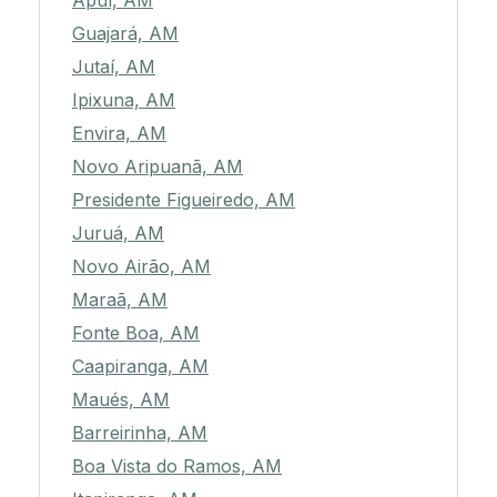
Apuí, AM
Guajará, AM
Jutaí, AM
Ipixuna, AM
Envira, AM
Novo Aripuanã, AM
Presidente Figueiredo, AM
Juruá, AM
Novo Airão, AM
Maraã, AM
Fonte Boa, AM
Caapiranga, AM
Maués, AM
Barreirinha, AM
Boa Vista do Ramos, AM