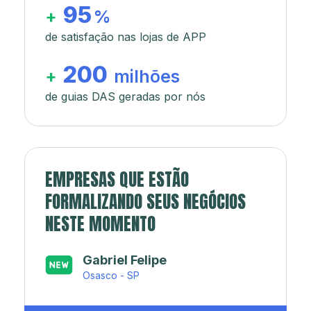
95
+
%
de satisfação nas lojas de APP
200
+
milhões
de guias DAS geradas por nós
EMPRESAS QUE ESTÃO
FORMALIZANDO SEUS NEGÓCIOS
NESTE MOMENTO
Japa’s açaí e sorveteria
Rio de Janeiro - RJ