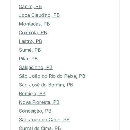
Capim, PB
Joca Claudino, PB
Montadas, PB
Coxixola, PB
Lastro, PB
Sumé, PB
Pilar, PB
Salgadinho, PB
São João do Rio do Peixe, PB
São José do Bonfim, PB
Remígio, PB
Nova Floresta, PB
Conceição, PB
São João do Cariri, PB
Curral de Cima, PB