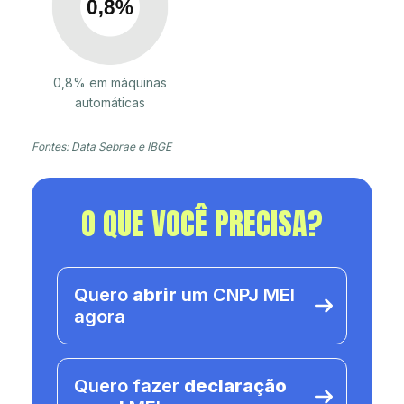
0,8% em máquinas
automáticas
Fontes: Data Sebrae e IBGE
O QUE VOCÊ PRECISA?
Quero
abrir
um CNPJ MEI
agora
Quero fazer
declaração