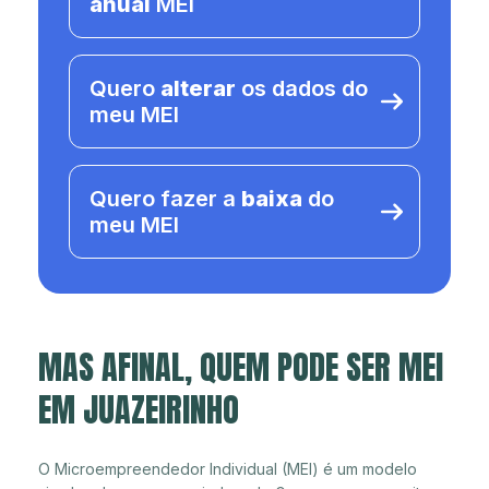
anual
MEI
Quero
alterar
os dados do
meu MEI
Quero fazer a
baixa
do
meu MEI
MAS AFINAL, QUEM PODE SER MEI
EM JUAZEIRINHO
O Microempreendedor Individual (MEI) é um modelo