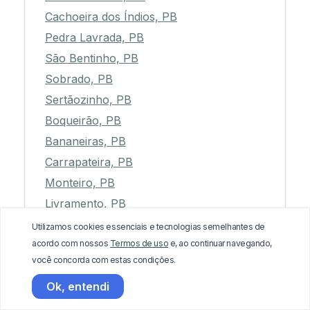
Cachoeira dos Índios, PB
Pedra Lavrada, PB
São Bentinho, PB
Sobrado, PB
Sertãozinho, PB
Boqueirão, PB
Bananeiras, PB
Carrapateira, PB
Monteiro, PB
Livramento, PB
Tacima, PB
Utilizamos cookies essenciais e tecnologias semelhantes de
acordo com nossos
Termos de uso
e, ao continuar navegando,
Caturité, PB
você concorda com estas condições.
Alhandra, PB
Ok, entendi
Riachão, PB
Alcantil, PB