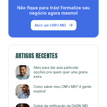
Não fique para trás! Formalize seu
negócio agora mesmo!
Abrir um CNPJ MEI
ARTIGOS RECENTES
Sites para dar aula particular:
opções pra quem quer uma grana
extra
Como saber meu CNPJ MEI? A gente
explica!
Golpe da retificação da DASN: MEI,