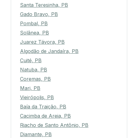
Santa Teresinha, PB
Gado Bravo, PB
Pombal, PB
Solânea, PB
Juarez Távora, PB
Algodão de Jandaíra, PB
Cuité, PB
Natuba, PB
Coremas, PB
Mari, PB
Vieirópolis, PB
Baía da Traição, PB
Cacimba de Areia, PB
Riacho de Santo Antônio, PB
Diamante, PB