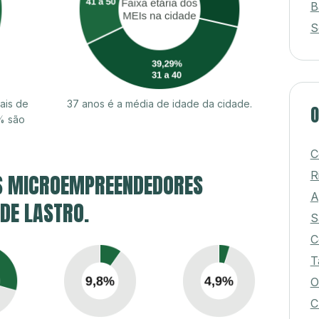
B
S
ais de
37 anos é a média de idade da cidade.
O
% são
C
R
S MICROEMPREENDEDORES
A
 DE LASTRO.
S
C
T
O
C