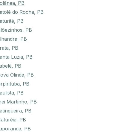
olânea, PB
atolé do Rocha, PB
aturité, PB
ilõezinhos, PB
lhandra, PB
rata, PB
anta Luzia, PB
abelê, PB
ova Olinda, PB
irpirituba, PB
aulista, PB
rei Martinho, PB
atingueira, PB
aturéia, PB
taporanga, PB