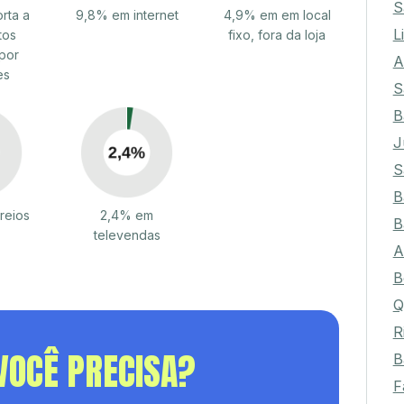
S
rta a
9,8% em internet
4,9% em em local
L
tos
fixo, fora da loja
por
A
es
S
B
J
S
B
reios
2,4% em
B
televendas
A
B
Q
R
VOCÊ PRECISA?
B
F