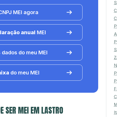
S
C
NPJ MEI agora
C
P
laração anual
MEI
A
P
S
 dados do meu MEI
Z
N
aixa
do meu MEI
P
P
F
C
M
E SER MEI EM LASTRO
I