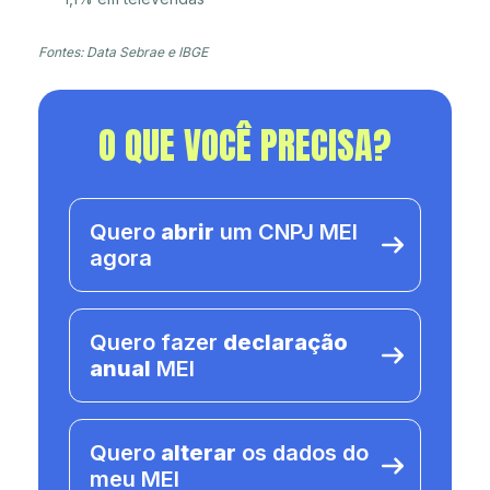
Fontes: Data Sebrae e IBGE
O QUE VOCÊ PRECISA?
Quero
abrir
um CNPJ MEI
agora
Quero fazer
declaração
anual
MEI
Quero
alterar
os dados do
meu MEI