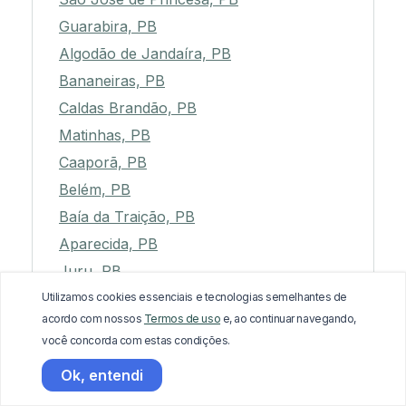
Guarabira, PB
Algodão de Jandaíra, PB
Bananeiras, PB
Caldas Brandão, PB
Matinhas, PB
Caaporã, PB
Belém, PB
Baía da Traição, PB
Aparecida, PB
Juru, PB
Bonito de Santa Fé, PB
Utilizamos cookies essenciais e tecnologias semelhantes de
acordo com nossos
Termos de uso
e, ao continuar navegando,
Piancó, PB
você concorda com estas condições.
Queimadas, PB
Ok, entendi
Santana dos Garrotes, PB