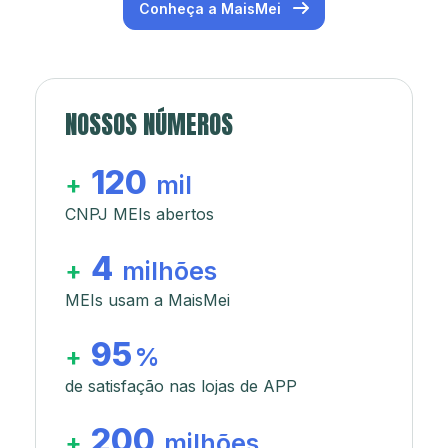
Conheça a MaisMei
NOSSOS NÚMEROS
120
+
mil
CNPJ MEIs abertos
4
+
milhões
MEIs usam a MaisMei
95
+
%
de satisfação nas lojas de APP
200
+
milhões