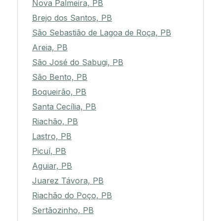
Nova Palmeira, PB
Brejo dos Santos, PB
São Sebastião de Lagoa de Roça, PB
Areia, PB
São José do Sabugi, PB
São Bento, PB
Boqueirão, PB
Santa Cecília, PB
Riachão, PB
Lastro, PB
Picuí, PB
Aguiar, PB
Juarez Távora, PB
Riachão do Poço, PB
Sertãozinho, PB