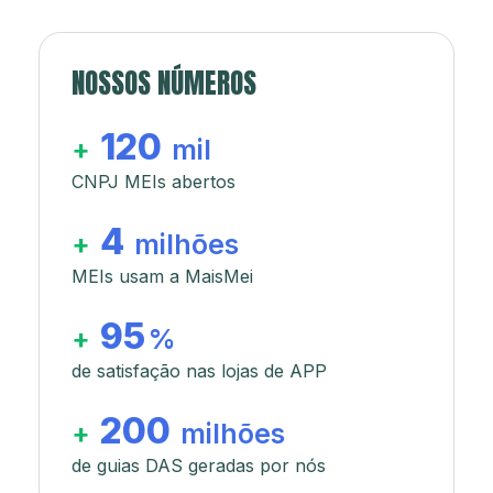
NOSSOS NÚMEROS
120
+
mil
CNPJ MEIs abertos
4
+
milhões
MEIs usam a MaisMei
95
+
%
de satisfação nas lojas de APP
200
+
milhões
de guias DAS geradas por nós