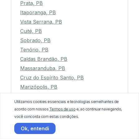
Prata, PB
Itaporanga, PB
Vista Serrana, PB
Cuité, PB
Sobrado, PB
Tenório, PB
Caldas Brandão, PB
Massaranduba, PB
Cruz do Espírito Santo, PB
Marizópolis, PB
Duas Estradas, PB
Utilizamos cookies essenciais e tecnologias semelhantes de
Solânea, PB
acordo com nossos
Termos de uso
e, ao continuar navegando,
Pedra Lavrada, PB
você concorda com estas condições.
São José de Princesa, PB
Ok, entendi
Cajazeirinhas, PB