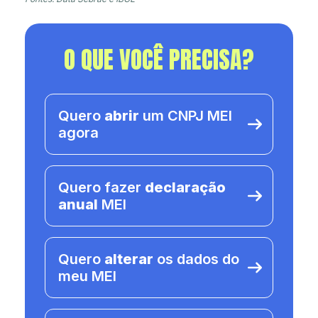
O QUE VOCÊ PRECISA?
Quero
abrir
um CNPJ MEI
agora
Quero fazer
declaração
anual
MEI
Quero
alterar
os dados do
meu MEI