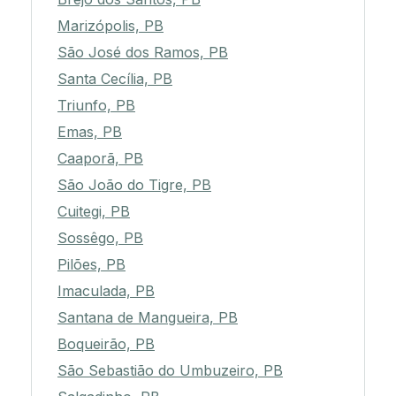
Marizópolis, PB
São José dos Ramos, PB
Santa Cecília, PB
Triunfo, PB
Emas, PB
Caaporã, PB
São João do Tigre, PB
Cuitegi, PB
Sossêgo, PB
Pilões, PB
Imaculada, PB
Santana de Mangueira, PB
Boqueirão, PB
São Sebastião do Umbuzeiro, PB