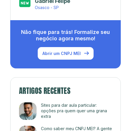
Japa’s açaí e sorveteria
Rio de Janeiro - RJ
Não fique para trás! Formalize seu
negócio agora mesmo!
Abrir um CNPJ MEI
ARTIGOS RECENTES
Sites para dar aula particular:
opções pra quem quer uma grana
extra
Como saber meu CNPJ MEI? A gente