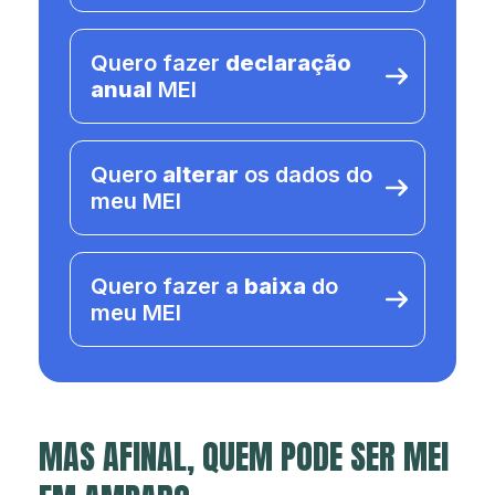
Quero fazer
declaração
anual
MEI
Quero
alterar
os dados do
meu MEI
Quero fazer a
baixa
do
meu MEI
MAS AFINAL, QUEM PODE SER MEI