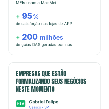
MEIs usam a MaisMei
95
+
%
de satisfação nas lojas de APP
200
+
milhões
de guias DAS geradas por nós
EMPRESAS QUE ESTÃO
FORMALIZANDO SEUS NEGÓCIOS
NESTE MOMENTO
Japa’s açaí e sorveteria
Rio de Janeiro - RJ