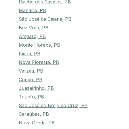
Riacho dos Cavalos, PB
Manaíra, PB
São José de Caiana, PB
Boa Vista, PB
Amparo, PB
Monte Horebe, PB
Ibiara, PB
Nova Floresta, PB
Várzea, PB
Congo, PB
Juazeirinho, PB
Triunfo, PB
São José do Brejo do Cruz, PB
Caraúbas, PB
Nova Olinda, PB