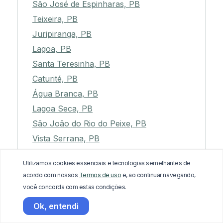
São José de Espinharas, PB
Teixeira, PB
Juripiranga, PB
Lagoa, PB
Santa Teresinha, PB
Caturité, PB
Água Branca, PB
Lagoa Seca, PB
São João do Rio do Peixe, PB
Vista Serrana, PB
Joca Claudino, PB
Utilizamos cookies essenciais e tecnologias semelhantes de
São Domingos, PB
acordo com nossos
Termos de uso
e, ao continuar navegando,
Alagoa Grande, PB
você concorda com estas condições.
Cruz do Espírito Santo, PB
Ok, entendi
Aparecida, PB