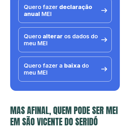
Quero fazer
declaração
anual
MEI
Quero
alterar
os dados do
meu MEI
Quero fazer a
baixa
do
meu MEI
MAS AFINAL, QUEM PODE SER MEI
EM SÃO VICENTE DO SERIDÓ