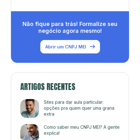
Não fique para trás! Formalize seu
negócio agora mesmo!
Abrir um CNPJ MEI
ARTIGOS RECENTES
Sites para dar aula particular:
opções pra quem quer uma grana
extra
Como saber meu CNPJ MEI? A gente
explica!