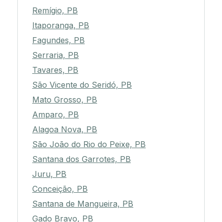
Remígio, PB
Itaporanga, PB
Fagundes, PB
Serraria, PB
Tavares, PB
São Vicente do Seridó, PB
Mato Grosso, PB
Amparo, PB
Alagoa Nova, PB
São João do Rio do Peixe, PB
Santana dos Garrotes, PB
Juru, PB
Conceição, PB
Santana de Mangueira, PB
Gado Bravo, PB