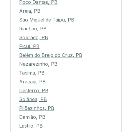
Poço Dantas, PB
Areia, PB
São Miguel de Taipu, PB
Riachão, PB
Sobrado, PB
Picuí, PB
Belém do Brejo do Cruz, PB
Nazarezinho, PB
Tacima, PB
Araçagi, PB
Desterro, PB
Solânea, PB
Pilõezinhos, PB
Damião, PB
Lastro, PB