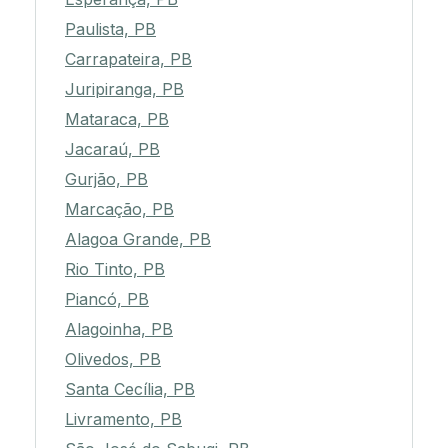
Paulista, PB
Carrapateira, PB
Juripiranga, PB
Mataraca, PB
Jacaraú, PB
Gurjão, PB
Marcação, PB
Alagoa Grande, PB
Rio Tinto, PB
Piancó, PB
Alagoinha, PB
Olivedos, PB
Santa Cecília, PB
Livramento, PB