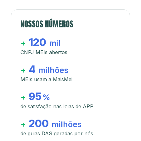
NOSSOS NÚMEROS
120
+
mil
CNPJ MEIs abertos
4
+
milhões
MEIs usam a MaisMei
95
+
%
de satisfação nas lojas de APP
200
+
milhões
de guias DAS geradas por nós