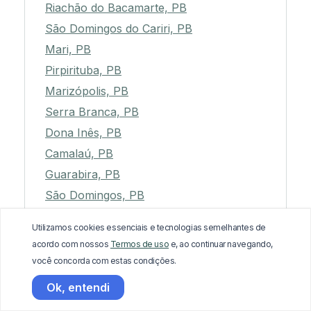
Riachão do Bacamarte, PB
São Domingos do Cariri, PB
Mari, PB
Pirpirituba, PB
Marizópolis, PB
Serra Branca, PB
Dona Inês, PB
Camalaú, PB
Guarabira, PB
São Domingos, PB
Vista Serrana, PB
Utilizamos cookies essenciais e tecnologias semelhantes de
Cubati, PB
acordo com nossos
Termos de uso
e, ao continuar navegando,
Cacimbas, PB
você concorda com estas condições.
Barra de São Miguel, PB
Ok, entendi
Malta, PB