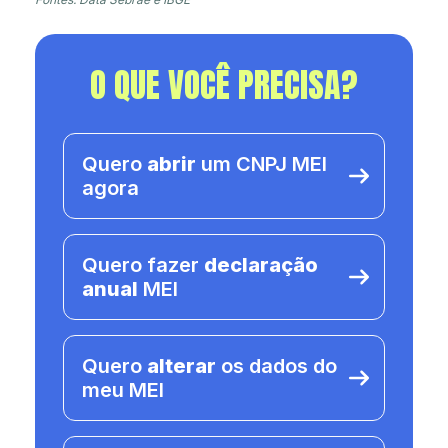
O QUE VOCÊ PRECISA?
Quero
abrir
um CNPJ MEI
agora
Quero fazer
declaração
anual
MEI
Quero
alterar
os dados do
meu MEI