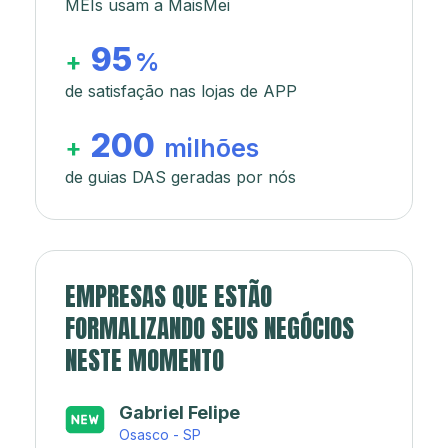
MEIs usam a MaisMei
95
+
%
de satisfação nas lojas de APP
200
+
milhões
de guias DAS geradas por nós
EMPRESAS QUE ESTÃO
FORMALIZANDO SEUS NEGÓCIOS
NESTE MOMENTO
Japa’s açaí e sorveteria
Rio de Janeiro - RJ