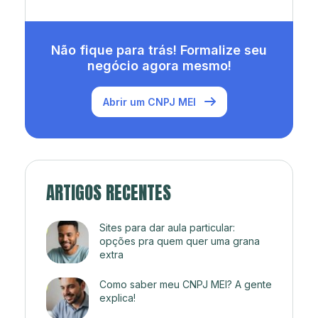
Não fique para trás! Formalize seu
negócio agora mesmo!
Abrir um CNPJ MEI
ARTIGOS RECENTES
Sites para dar aula particular:
opções pra quem quer uma grana
extra
Como saber meu CNPJ MEI? A gente
explica!