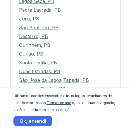
Lagoa Seca, PB
Pedra Lavrada, PB
Juru, PB
São Bentinho, PB
Desterro, PB
Gurinhém, PB
Gurjão, PB
Santa Cecília, PB
Duas Estradas, PB
São José da Lagoa Tapada, PB
Lagoa de Dentro, PB
Utilizamos cookies essenciais e tecnologias semelhantes de
Quixaba, PB
acordo com nossos
Termos de uso
e, ao continuar navegando,
Juripiranga, PB
você concorda com estas condições.
Emas, PB
Ok, entendi
Alhandra, PB