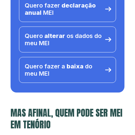
Quero fazer
declaração
anual
MEI
Quero
alterar
os dados do
meu MEI
Quero fazer a
baixa
do
meu MEI
MAS AFINAL, QUEM PODE SER MEI
EM TENÓRIO