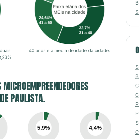
B
S
O
duais
40 anos é a média de idade da cidade.
53,23%
S
B
S MICROEMPREENDEDORES
C
 DE PAULISTA.
C
P
P
S
C