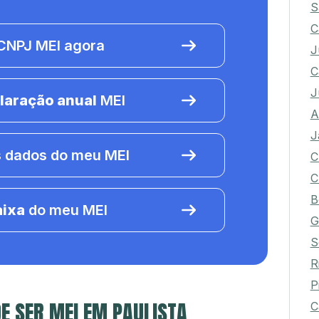
S
C
NPJ MEI agora
J
C
J
laração anual
MEI
A
J
 dados do meu MEI
C
C
B
aixa
do meu MEI
G
S
R
P
E SER MEI EM PAULISTA
C