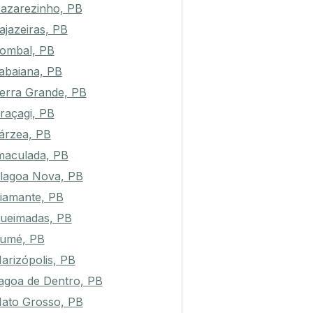
azarezinho, PB
ajazeiras, PB
ombal, PB
tabaiana, PB
erra Grande, PB
raçagi, PB
árzea, PB
maculada, PB
lagoa Nova, PB
iamante, PB
ueimadas, PB
umé, PB
arizópolis, PB
agoa de Dentro, PB
ato Grosso, PB