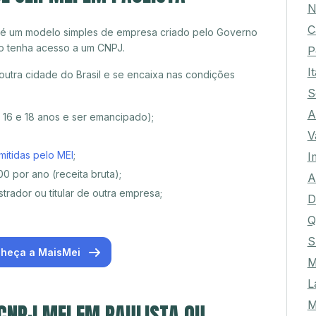
N
C
 é um modelo simples de empresa criado pelo Governo
o tenha acesso a um CNPJ.
P
I
outra cidade do Brasil e se encaixa nas condições
S
A
e 16 e 18 anos e ser emancipado);
V
mitidas pelo MEI
;
I
0 por ano (receita bruta);
A
trador ou titular de outra empresa;
D
Q
S
heça a MaisMei
M
L
M
 CNPJ MEI EM PAULISTA OU