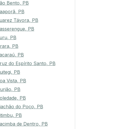
ão Bento, PB
aaporã, PB
uarez Távora, PB
asserengue, PB
uru, PB
rara, PB
acaraú, PB
ruz do Espírito Santo, PB
uitegi, PB
oa Vista, PB
urjão, PB
oledade, PB
iachão do Poço, PB
itimbu, PB
acimba de Dentro, PB