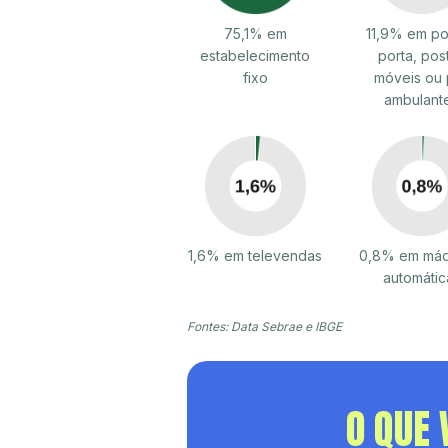
75,1% em
11,9% em po
estabelecimento
porta, pos
fixo
móveis ou 
ambulant
1,6% em televendas
0,8% em máq
automátic
Fontes: Data Sebrae e IBGE
O QUE 