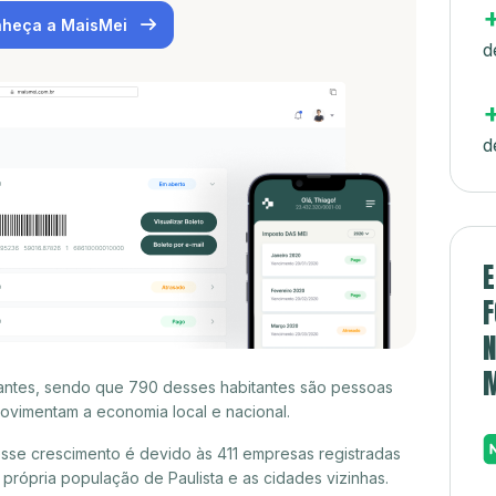
heça a MaisMei
d
d
E
F
N
itantes, sendo que 790 desses habitantes são pessoas
ovimentam a economia local e nacional.
esse crescimento é devido às 411 empresas registradas
rópria população de Paulista e as cidades vizinhas.