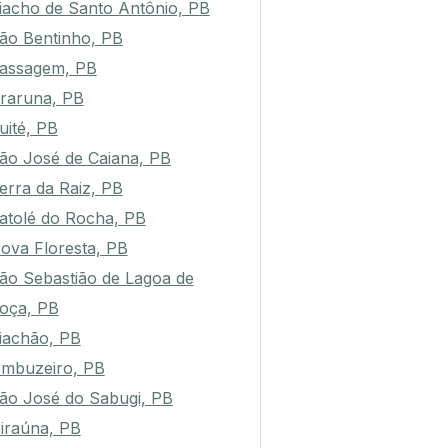
iacho de Santo Antônio, PB
ão Bentinho, PB
assagem, PB
raruna, PB
uité, PB
ão José de Caiana, PB
erra da Raiz, PB
atolé do Rocha, PB
ova Floresta, PB
ão Sebastião de Lagoa de
oça, PB
iachão, PB
mbuzeiro, PB
ão José do Sabugi, PB
iraúna, PB