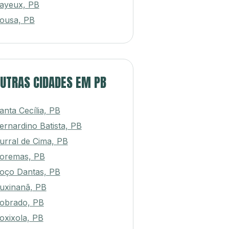
ayeux, PB
ousa, PB
UTRAS CIDADES EM PB
anta Cecília, PB
ernardino Batista, PB
urral de Cima, PB
oremas, PB
oço Dantas, PB
uxinanã, PB
obrado, PB
oxixola, PB