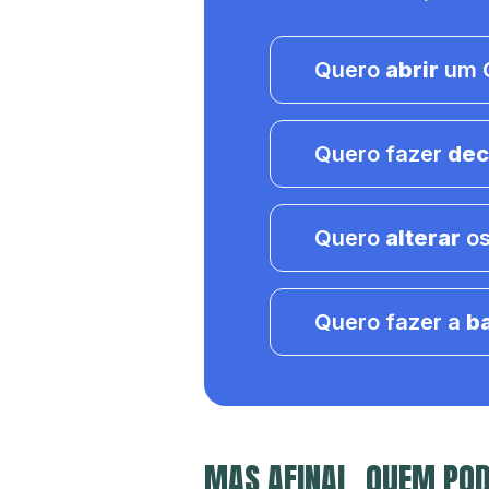
Quero
abrir
um C
Quero fazer
dec
Quero
alterar
os
Quero fazer a
b
MAS AFINAL, QUEM POD