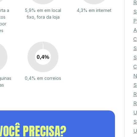
R
rta a
5,9% em em local
4,3% em internet
S
tos
fixo, fora da loja
P
por
A
es
C
S
S
C
N
uinas
0,4% em correios
S
as
R
R
U
S
VOCÊ PRECISA?
U