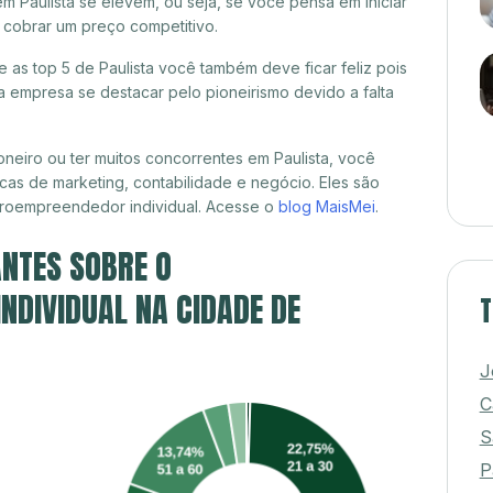
m Paulista se elevem, ou seja, se você pensa em iniciar
 cobrar um preço competitivo.
e as top 5 de Paulista você também deve ficar feliz pois
 empresa se destacar pelo pioneirismo devido a falta
neiro ou ter muitos concorrentes em Paulista, você
cas de marketing, contabilidade e negócio. Eles são
croempreendedor individual. Acesse o
blog MaisMei
.
NTES SOBRE O
DIVIDUAL NA CIDADE DE
T
J
C
S
P