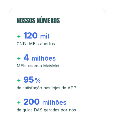
NOSSOS NÚMEROS
120
+
mil
CNPJ MEIs abertos
4
+
milhões
MEIs usam a MaisMei
95
+
%
de satisfação nas lojas de APP
200
+
milhões
de guias DAS geradas por nós