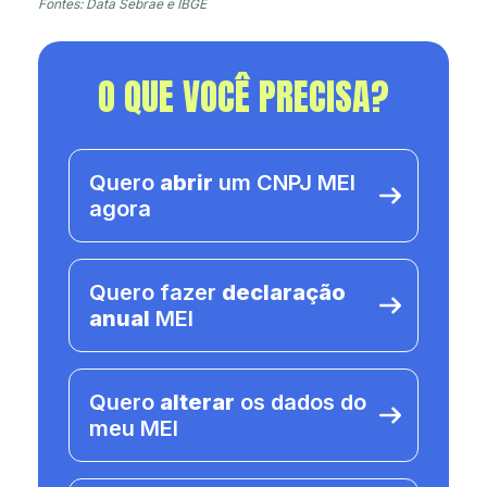
Fontes: Data Sebrae e IBGE
O QUE VOCÊ PRECISA?
Quero
abrir
um CNPJ MEI
agora
Quero fazer
declaração
anual
MEI
Quero
alterar
os dados do
meu MEI