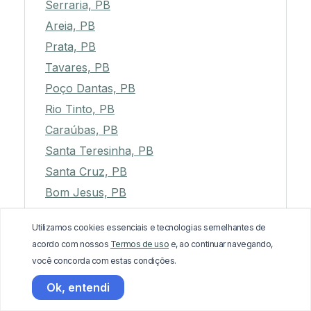
Serraria, PB
Areia, PB
Prata, PB
Tavares, PB
Poço Dantas, PB
Rio Tinto, PB
Caraúbas, PB
Santa Teresinha, PB
Santa Cruz, PB
Bom Jesus, PB
Caturité, PB
Utilizamos cookies essenciais e tecnologias semelhantes de
Alagoa Grande, PB
acordo com nossos
Termos de uso
e, ao continuar navegando,
Fagundes, PB
você concorda com estas condições.
São Bentinho, PB
Ok, entendi
Água Branca, PB