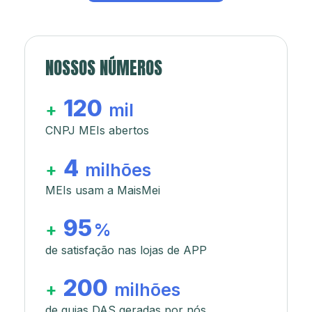
NOSSOS NÚMEROS
120
+
mil
CNPJ MEIs abertos
4
+
milhões
MEIs usam a MaisMei
95
+
%
de satisfação nas lojas de APP
200
+
milhões
de guias DAS geradas por nós