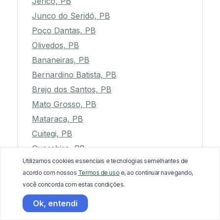
Jericó, PB
Junco do Seridó, PB
Poço Dantas, PB
Olivedos, PB
Bananeiras, PB
Bernardino Batista, PB
Brejo dos Santos, PB
Mato Grosso, PB
Mataraca, PB
Cuitegi, PB
Guarabira, PB
Utilizamos cookies essenciais e tecnologias semelhantes de
São José de Princesa, PB
acordo com nossos
Termos de uso
e, ao continuar navegando,
São Vicente do Seridó, PB
você concorda com estas condições.
Sossêgo, PB
Ok, entendi
Sertãozinho, PB