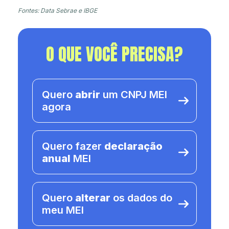
Fontes: Data Sebrae e IBGE
O QUE VOCÊ PRECISA?
Quero
abrir
um CNPJ MEI
agora
Quero fazer
declaração
anual
MEI
Quero
alterar
os dados do
meu MEI