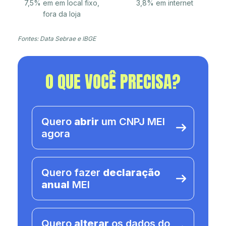
7,5% em em local fixo,
3,8% em internet
fora da loja
Fontes: Data Sebrae e IBGE
O QUE VOCÊ PRECISA?
Quero
abrir
um CNPJ MEI
agora
Quero fazer
declaração
anual
MEI
Quero
alterar
os dados do