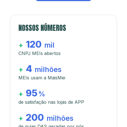
NOSSOS NÚMEROS
120
+
mil
CNPJ MEIs abertos
4
+
milhões
MEIs usam a MaisMei
95
+
%
de satisfação nas lojas de APP
200
+
milhões
de guias DAS geradas por nós