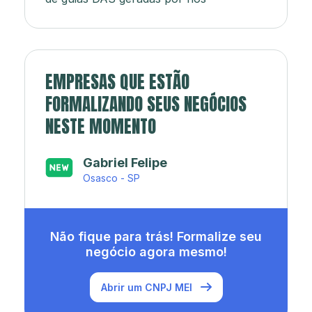
EMPRESAS QUE ESTÃO
FORMALIZANDO SEUS NEGÓCIOS
NESTE MOMENTO
Japa’s açaí e sorveteria
Rio de Janeiro - RJ
Não fique para trás! Formalize seu
negócio agora mesmo!
Abrir um CNPJ MEI