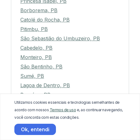
Princesa Isabel, PB
Borborema, PB
Catolé do Rocha, PB
Pitimbu, PB
São Sebastião do Umbuzeiro, PB
Cabedelo, PB
Monteiro, PB
São Bentinho, PB
Sumé, PB
Lagoa de Dentro, PB
Baraúna, PB
Utilizamos cookies essenciais e tecnologias semelhantes de
Junco do Seridó, PB
acordo com nossos
Termos de uso
e, ao continuar navegando,
Gado Bravo, PB
você concorda com estas condições.
Santa Inês, PB
Ok, entendi
Triunfo, PB