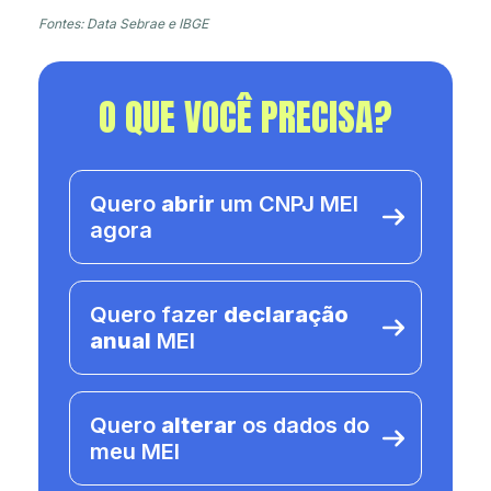
Fontes: Data Sebrae e IBGE
O QUE VOCÊ PRECISA?
Quero
abrir
um CNPJ MEI
agora
Quero fazer
declaração
anual
MEI
Quero
alterar
os dados do
meu MEI