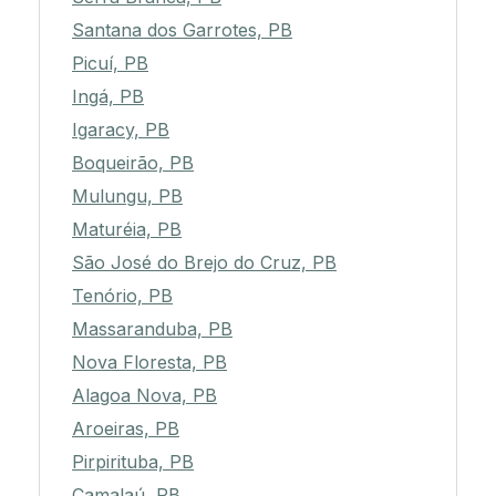
Santana dos Garrotes, PB
Picuí, PB
Ingá, PB
Igaracy, PB
Boqueirão, PB
Mulungu, PB
Maturéia, PB
São José do Brejo do Cruz, PB
Tenório, PB
Massaranduba, PB
Nova Floresta, PB
Alagoa Nova, PB
Aroeiras, PB
Pirpirituba, PB
Camalaú, PB