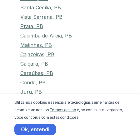
Triunfo, PB
Santa Cecília, PB
Vista Serrana, PB
Prata, PB
Cacimba de Areia, PB
Matinhas, PB
Cajazeiras, PB
Caiçara, PB
Caraúbas, PB
Conde, PB
Juru, PB
Utilizamos cookies essenciais e tecnologias semelhantes de
Alhandra, PB
acordo com nossos
Termos de uso
e, ao continuar navegando,
São João do Rio do Peixe, PB
você concorda com estas condições.
Brejo do Cruz, PB
Ok, entendi
Araçagi, PB