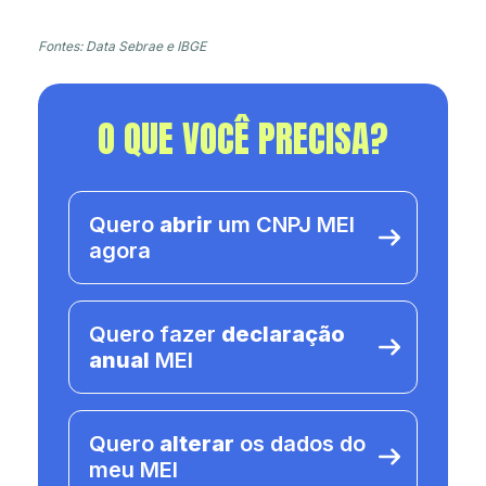
Fontes: Data Sebrae e IBGE
O QUE VOCÊ PRECISA?
Quero
abrir
um CNPJ MEI
agora
Quero fazer
declaração
anual
MEI
Quero
alterar
os dados do
meu MEI