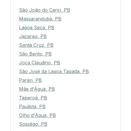
OUTRAS CIDADES EM PB
São João do Cariri, PB
Massaranduba, PB
Lagoa Seca, PB
Jacaraú, PB
Santa Cruz, PB
São Bento, PB
Joca Claudino, PB
São José da Lagoa Tapada, PB
Parari, PB
Mãe d'Água, PB
Taperoá, PB
Paulista, PB
Olho d'Água, PB
Sossêgo, PB