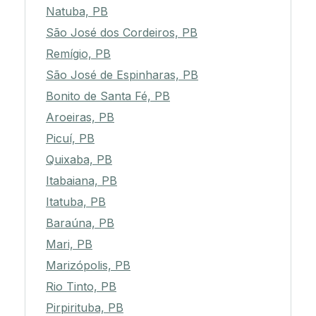
Mulungu, PB
Natuba, PB
São José dos Cordeiros, PB
Remígio, PB
São José de Espinharas, PB
Bonito de Santa Fé, PB
Aroeiras, PB
Picuí, PB
Quixaba, PB
Itabaiana, PB
Itatuba, PB
Baraúna, PB
Mari, PB
Marizópolis, PB
Rio Tinto, PB