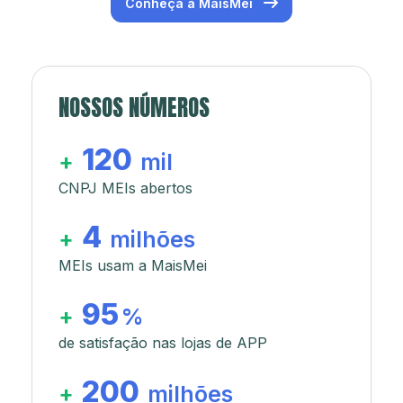
Conheça a MaisMei
NOSSOS NÚMEROS
120
+
mil
CNPJ MEIs abertos
4
+
milhões
MEIs usam a MaisMei
95
+
%
de satisfação nas lojas de APP
200
+
milhões