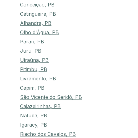
Conceição, PB
Catingueira, PB
Alhandra, PB
Olho d'Água, PB
Parari, PB
Juru, PB
Uiraúna, PB
Pitimbu, PB
Livramento, PB
Capim, PB
São Vicente do Seridó, PB
Cajazeirinhas, PB
Natuba, PB
Igaracy, PB
Riacho dos Cavalos, PB