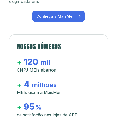
exigir cada um.
Conheça a MaisMei
NOSSOS NÚMEROS
120
+
mil
CNPJ MEIs abertos
4
+
milhões
MEIs usam a MaisMei
95
+
%
de satisfação nas lojas de APP