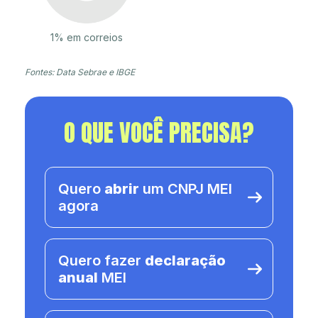
1% em correios
Fontes: Data Sebrae e IBGE
O QUE VOCÊ PRECISA?
Quero
abrir
um CNPJ MEI
agora
Quero fazer
declaração
anual
MEI