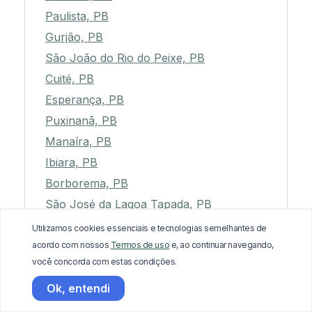
Paulista, PB
Gurjão, PB
São João do Rio do Peixe, PB
Cuité, PB
Esperança, PB
Puxinanã, PB
Manaíra, PB
Ibiara, PB
Borborema, PB
São José da Lagoa Tapada, PB
Bonito de Santa Fé, PB
Utilizamos cookies essenciais e tecnologias semelhantes de
Catolé do Rocha, PB
acordo com nossos
Termos de uso
e, ao continuar navegando,
você concorda com estas condições.
Soledade, PB
São José de Piranhas, PB
Ok, entendi
São José de Caiana, PB