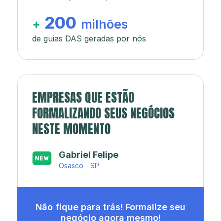
200
+
milhões
de guias DAS geradas por nós
EMPRESAS QUE ESTÃO
FORMALIZANDO SEUS NEGÓCIOS
NESTE MOMENTO
Japa’s açaí e sorveteria
Rio de Janeiro - RJ
Não fique para trás! Formalize seu
negócio agora mesmo!