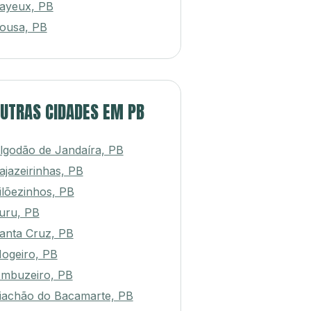
ayeux, PB
ousa, PB
UTRAS CIDADES EM PB
lgodão de Jandaíra, PB
ajazeirinhas, PB
ilõezinhos, PB
uru, PB
anta Cruz, PB
ogeiro, PB
mbuzeiro, PB
iachão do Bacamarte, PB