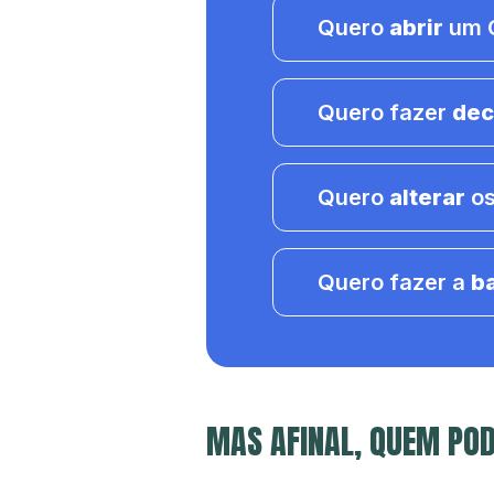
Quero
abrir
um C
Quero fazer
dec
Quero
alterar
os
Quero fazer a
b
MAS AFINAL, QUEM POD