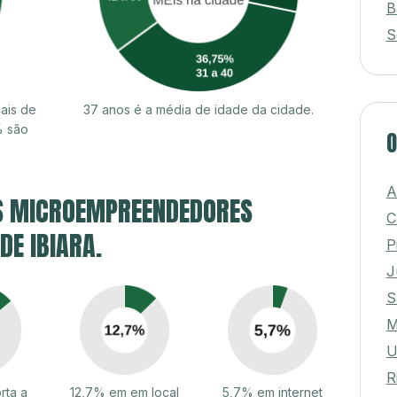
B
S
ais de
37 anos é a média de idade da cidade.
% são
O
A
S MICROEMPREENDEDORES
C
DE IBIARA.
P
J
S
M
U
R
rta a
12,7% em em local
5,7% em internet