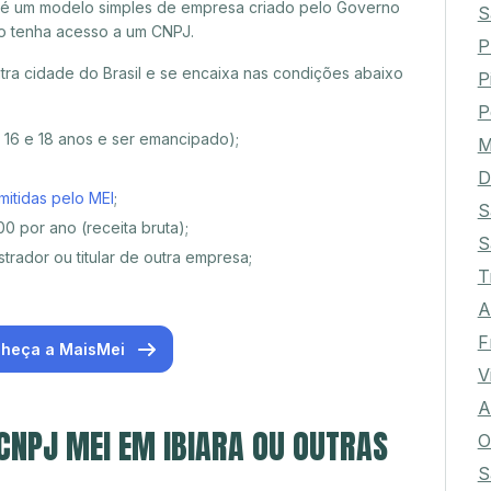
 é um modelo simples de empresa criado pelo Governo
S
o tenha acesso a um CNPJ.
P
tra cidade do Brasil e se encaixa nas condições abaixo
P
P
e 16 e 18 anos e ser emancipado);
M
D
mitidas pelo MEI
;
S
0 por ano (receita bruta);
S
trador ou titular de outra empresa;
T
A
F
heça a MaisMei
V
A
 CNPJ MEI EM IBIARA OU OUTRAS
O
S