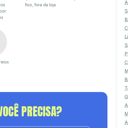
A
tos
fixo, fora da loja
S
por
es
B
C
L
S
P
C
reios
M
B
T
G
A
VOCÊ PRECISA?
M
A