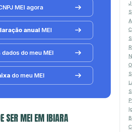
J
NPJ MEI agora
S
A
C
laração anual
MEI
S
R
 dados do meu MEI
N
O
S
aixa
do meu MEI
L
S
P
I
E SER MEI EM IBIARA
B
C