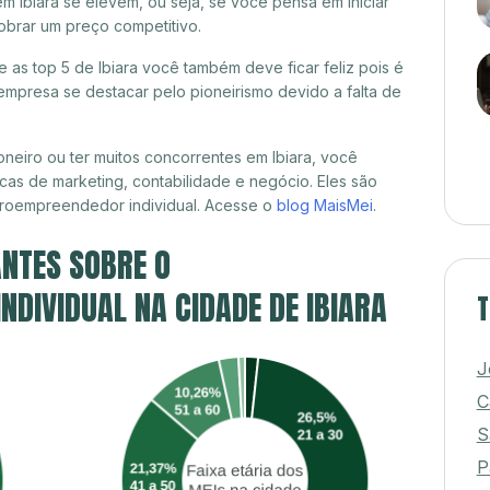
m Ibiara se elevem, ou seja, se você pensa em iniciar
obrar um preço competitivo.
e as top 5 de Ibiara você também deve ficar feliz pois é
mpresa se destacar pelo pioneirismo devido a falta de
neiro ou ter muitos concorrentes em Ibiara, você
cas de marketing, contabilidade e negócio. Eles são
croempreendedor individual. Acesse o
blog MaisMei
.
NTES SOBRE O
DIVIDUAL NA CIDADE DE IBIARA
T
J
C
S
P