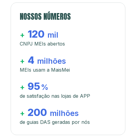
NOSSOS NÚMEROS
120
+
mil
CNPJ MEIs abertos
4
+
milhões
MEIs usam a MaisMei
95
+
%
de satisfação nas lojas de APP
200
+
milhões
de guias DAS geradas por nós