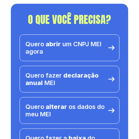
O QUE VOCÊ PRECISA?
Quero
abrir
um CNPJ MEI
agora
Quero fazer
declaração
anual
MEI
Quero
alterar
os dados do
meu MEI
Quero fazer a
baixa
do