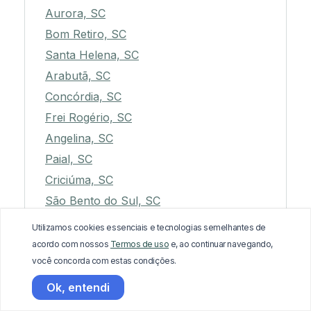
Aurora, SC
Bom Retiro, SC
Santa Helena, SC
Arabutã, SC
Concórdia, SC
Frei Rogério, SC
Angelina, SC
Paial, SC
Criciúma, SC
São Bento do Sul, SC
Passos Maia, SC
Utilizamos cookies essenciais e tecnologias semelhantes de
Trombudo Central, SC
acordo com nossos
Termos de uso
e, ao continuar navegando,
você concorda com estas condições.
Indaial, SC
Modelo, SC
Ok, entendi
Santo Amaro da Imperatriz, SC