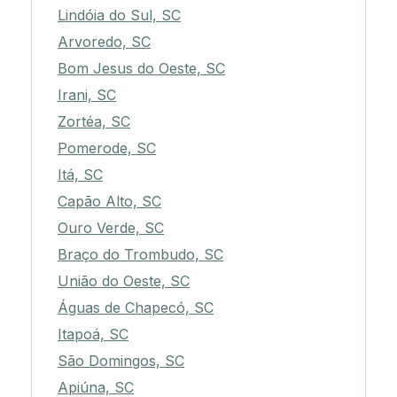
Lindóia do Sul, SC
Arvoredo, SC
Bom Jesus do Oeste, SC
Irani, SC
Zortéa, SC
Pomerode, SC
Itá, SC
Capão Alto, SC
Ouro Verde, SC
Braço do Trombudo, SC
União do Oeste, SC
Águas de Chapecó, SC
Itapoá, SC
São Domingos, SC
Apiúna, SC