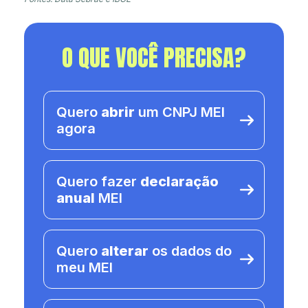
O QUE VOCÊ PRECISA?
Quero
abrir
um CNPJ MEI
agora
Quero fazer
declaração
anual
MEI
Quero
alterar
os dados do
meu MEI