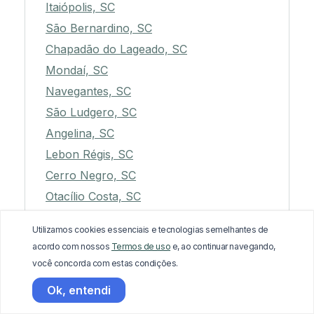
Itaiópolis, SC
São Bernardino, SC
Chapadão do Lageado, SC
Mondaí, SC
Navegantes, SC
São Ludgero, SC
Angelina, SC
Lebon Régis, SC
Cerro Negro, SC
Otacílio Costa, SC
Orleans, SC
Utilizamos cookies essenciais e tecnologias semelhantes de
Videira, SC
acordo com nossos
Termos de uso
e, ao continuar navegando,
Águas Mornas, SC
você concorda com estas condições.
Morro da Fumaça, SC
Ok, entendi
Trombudo Central, SC