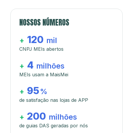
NOSSOS NÚMEROS
120
+
mil
CNPJ MEIs abertos
4
+
milhões
MEIs usam a MaisMei
95
+
%
de satisfação nas lojas de APP
200
+
milhões
de guias DAS geradas por nós