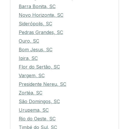
Barra Bonita, SC
Novo Horizonte, SC
Siderópolis, SC
Pedras Grandes, SC
Ouro, SC
Bom Jesus, SC
Ipira, SC
Flor do Sertão, SC
Vargem, SC
Presidente Nereu, SC
Zortéa, SC
São Domingos, SC
Urupema, SC
Rio do Oeste, SC
Timbé do Sul, SC