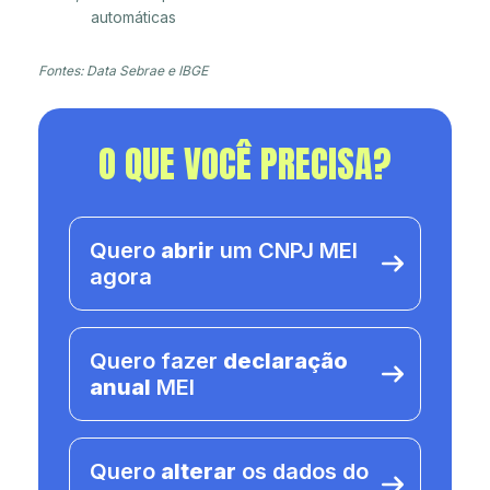
automáticas
Fontes: Data Sebrae e IBGE
O QUE VOCÊ PRECISA?
Quero
abrir
um CNPJ MEI
agora
Quero fazer
declaração
anual
MEI
Quero
alterar
os dados do