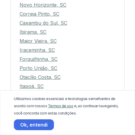
Novo Horizonte, SC
Correia Pinto, SC
Caxambu do Sul, SC
Ibirama, SC
Major Vieira, SC
Iraceminha, SC
Forquilhinha, SC
Porto União, SC
Otacílio Costa, SC
Itapoá, SC
São Bernardino, SC
Utilizamos cookies essenciais e tecnologias semelhantes de
Marema, SC
acordo com nossos
Termos de uso
e, ao continuar navegando,
Três Barras, SC
você concorda com estas condições.
Balneário Barra do Sul, SC
Ok, entendi
Apiúna, SC