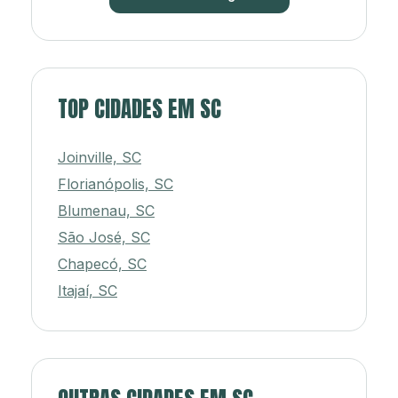
TOP CIDADES EM SC
Joinville, SC
Florianópolis, SC
Blumenau, SC
São José, SC
Chapecó, SC
Itajaí, SC