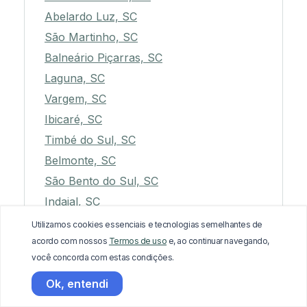
Abelardo Luz, SC
São Martinho, SC
Balneário Piçarras, SC
Laguna, SC
Vargem, SC
Ibicaré, SC
Timbé do Sul, SC
Belmonte, SC
São Bento do Sul, SC
Indaial, SC
São Joaquim, SC
Utilizamos cookies essenciais e tecnologias semelhantes de
acordo com nossos
Termos de uso
e, ao continuar navegando,
Entre Rios, SC
você concorda com estas condições.
Xaxim, SC
Ok, entendi
Porto União, SC
Rio das Antas, SC