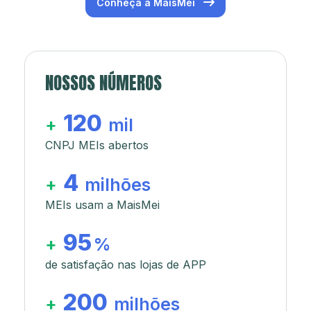
Conheça a MaisMei
NOSSOS NÚMEROS
120
+
mil
CNPJ MEIs abertos
4
+
milhões
MEIs usam a MaisMei
95
+
%
de satisfação nas lojas de APP
200
+
milhões