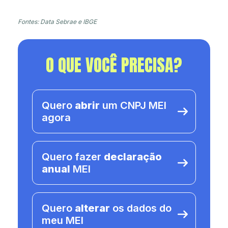
Fontes: Data Sebrae e IBGE
O QUE VOCÊ PRECISA?
Quero
abrir
um CNPJ MEI
agora
Quero fazer
declaração
anual
MEI
Quero
alterar
os dados do
meu MEI