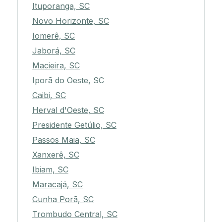
Ituporanga, SC
Novo Horizonte, SC
Iomerê, SC
Jaborá, SC
Macieira, SC
Iporã do Oeste, SC
Caibi, SC
Herval d'Oeste, SC
Presidente Getúlio, SC
Passos Maia, SC
Xanxerê, SC
Ibiam, SC
Maracajá, SC
Cunha Porã, SC
Trombudo Central, SC