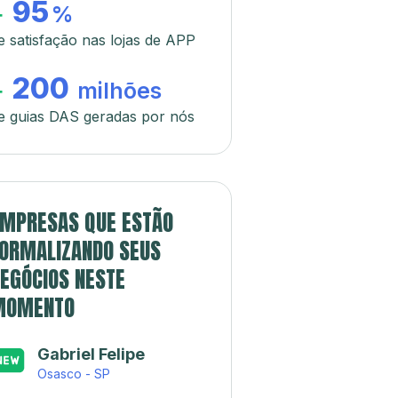
95
+
%
e satisfação nas lojas de APP
200
+
milhões
e guias DAS geradas por nós
MPRESAS QUE ESTÃO
ORMALIZANDO SEUS
EGÓCIOS NESTE
MOMENTO
Japa’s açaí e
sorveteria
Rio de Janeiro - RJ