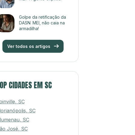
MEI? A gente explica!
Golpe da retificação da
DASN: MEI, não caia na
armadilha!
Ver todos os artigos
OP CIDADES EM SC
oinville, SC
lorianópolis, SC
lumenau, SC