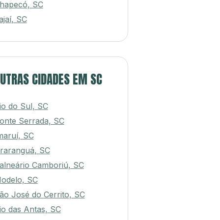
ão José, SC
hapecó, SC
tajaí, SC
UTRAS CIDADES EM SC
io do Sul, SC
onte Serrada, SC
maruí, SC
raranguá, SC
alneário Camboriú, SC
odelo, SC
ão José do Cerrito, SC