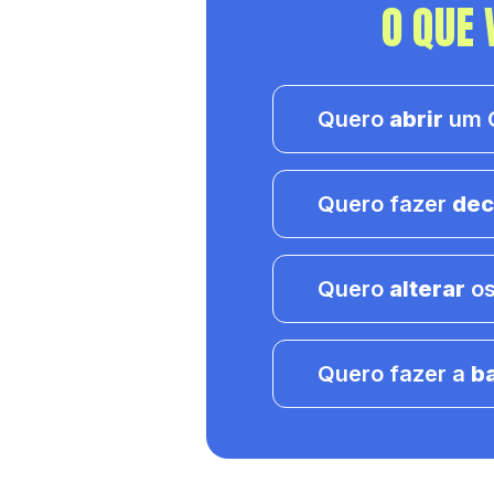
O QUE 
Quero
abrir
um C
Quero fazer
dec
Quero
alterar
os
Quero fazer a
b