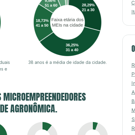
S
C
I
O
duais
38 anos é a média de idade da cidade.
es e
R
P
I
S MICROEMPREENDEDORES
A
E DE AGRONÔMICA.
B
M
S