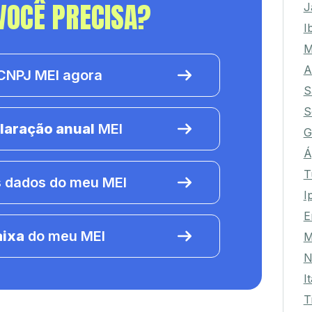
F
VOCÊ PRECISA?
J
I
M
NPJ MEI agora
A
S
S
laração anual
MEI
G
Á
 dados do meu MEI
T
I
E
aixa
do meu MEI
M
N
I