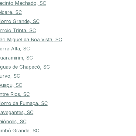
rei Rogério, SC
acinto Machado, SC
bicaré, SC
orro Grande, SC
rroio Trinta, SC
ão Miguel da Boa Vista, SC
erra Alta, SC
uaramirim, SC
guas de Chapecó, SC
urvo, SC
puaçu, SC
ntre Rios, SC
orro da Fumaça, SC
avegantes, SC
taiópolis, SC