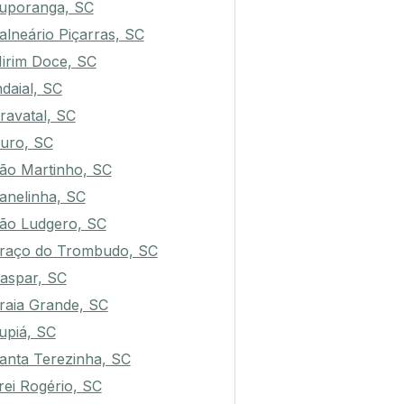
io das Antas, SC
tuporanga, SC
alneário Piçarras, SC
irim Doce, SC
ndaial, SC
ravatal, SC
uro, SC
ão Martinho, SC
anelinha, SC
ão Ludgero, SC
raço do Trombudo, SC
aspar, SC
raia Grande, SC
upiá, SC
anta Terezinha, SC