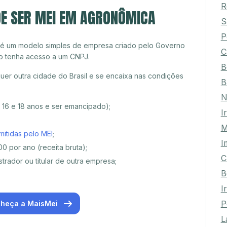
T
DE SER MEI EM AGRONÔMICA
R
S
 é um modelo simples de empresa criado pelo Governo
P
o tenha acesso a um CNPJ.
C
er outra cidade do Brasil e se encaixa nas condições
B
B
e 16 e 18 anos e ser emancipado);
N
I
mitidas pelo MEI
;
M
0 por ano (receita bruta);
I
trador ou titular de outra empresa;
C
B
I
heça a MaisMei
P