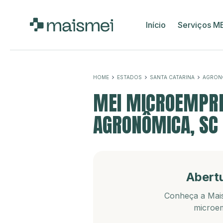
Início
Serviços M
HOME
ESTADOS
SANTA CATARINA
AGRON
MEI MICROEMPRE
AGRONÔMICA, SC
Abert
Conheça a Mais
microem