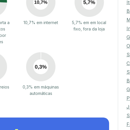
R
I
B
rta a
10,7% em internet
5,7% em em local
M
tos
fixo, fora da loja
I
por
es
G
O
S
C
S
B
reios
0,3% em máquinas
automáticas
G
P
J
S