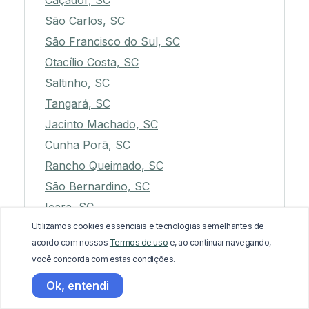
Caçador, SC
São Carlos, SC
São Francisco do Sul, SC
Otacílio Costa, SC
Saltinho, SC
Tangará, SC
Jacinto Machado, SC
Cunha Porã, SC
Rancho Queimado, SC
São Bernardino, SC
Içara, SC
Utilizamos cookies essenciais e tecnologias semelhantes de
Xaxim, SC
acordo com nossos
Termos de uso
e, ao continuar navegando,
Arvoredo, SC
você concorda com estas condições.
Rio do Oeste, SC
Ok, entendi
Ilhota, SC