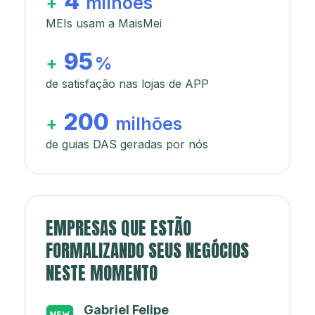
4
+
milhões
MEIs usam a MaisMei
95
+
%
de satisfação nas lojas de APP
200
+
milhões
de guias DAS geradas por nós
EMPRESAS QUE ESTÃO
FORMALIZANDO SEUS NEGÓCIOS
NESTE MOMENTO
Japa’s açaí e sorveteria