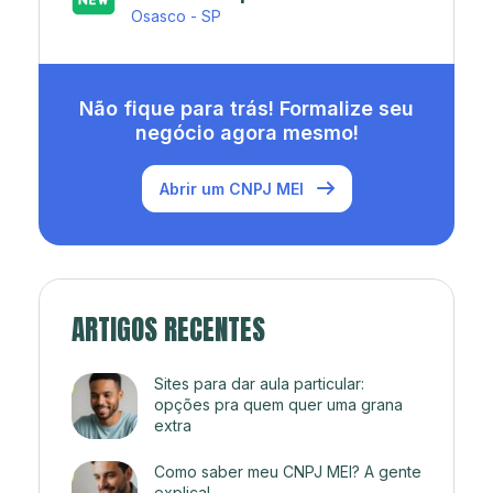
Rio de Janeiro - RJ
Não fique para trás! Formalize seu
negócio agora mesmo!
Abrir um CNPJ MEI
ARTIGOS RECENTES
Sites para dar aula particular:
opções pra quem quer uma grana
extra
Como saber meu CNPJ MEI? A gente
explica!