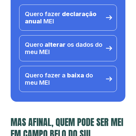
Quero fazer
declaração
anual
MEI
Quero
alterar
os dados do
meu MEI
Quero fazer a
baixa
do
meu MEI
MAS AFINAL, QUEM PODE SER MEI
EM CAMPO BELO DO SUL