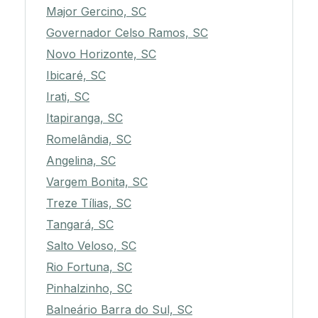
Major Gercino, SC
Governador Celso Ramos, SC
Novo Horizonte, SC
Ibicaré, SC
Irati, SC
Itapiranga, SC
Romelândia, SC
Angelina, SC
Vargem Bonita, SC
Treze Tílias, SC
Tangará, SC
Salto Veloso, SC
Rio Fortuna, SC
Pinhalzinho, SC
Balneário Barra do Sul, SC