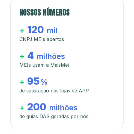
NOSSOS NÚMEROS
120
+
mil
CNPJ MEIs abertos
4
+
milhões
MEIs usam a MaisMei
95
+
%
de satisfação nas lojas de APP
200
+
milhões
de guias DAS geradas por nós