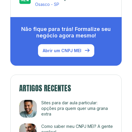
Rio de Janeiro - RJ
Não fique para trás! Formalize seu
negócio agora mesmo!
Abrir um CNPJ MEI
ARTIGOS RECENTES
Sites para dar aula particular:
opções pra quem quer uma grana
extra
Como saber meu CNPJ MEI? A gente
explica!