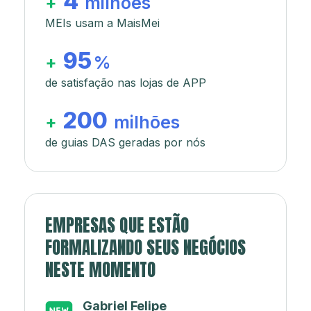
4
+
milhões
MEIs usam a MaisMei
95
+
%
de satisfação nas lojas de APP
200
+
milhões
de guias DAS geradas por nós
EMPRESAS QUE ESTÃO
FORMALIZANDO SEUS NEGÓCIOS
NESTE MOMENTO
Japa’s açaí e sorveteria