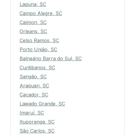
Laguna, SC
Campo Alegre, SC
Calmon, SC
Orleans, SC
Celso Ramos, SC
Porto União, SC
Balneário Barra do Sul, SC
Curitibanos, SC
Sangão, SC
Araquari, SC
Caçador, SC
Lajeado Grande, SC
Imaruí, SC
Ituporanga, SC
São Carlos, SC