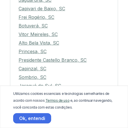
Jaguaruna, SC
Capivari de Baixo, SC
Frei Rogério, SC
Botuverá, SC
Vitor Meireles, SC
Alto Bela Vista, SC
Princesa, SC
Presidente Castello Branco, SC
Capinzal, SC
Sombrio, SC
Jaraguá do Sul, SC
Utilizamos cookies essenciais e tecnologias semelhantes de
Rio do Sul, SC
acordo com nossos
Termos de uso
e, ao continuar navegando,
Lauro Müller, SC
você concorda com estas condições.
Águas de Chapecó, SC
Ok, entendi
Coronel Martins, SC