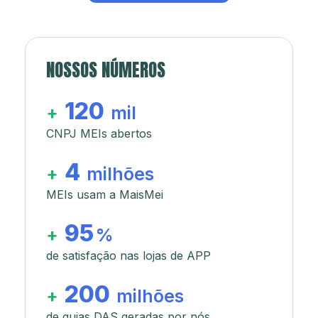
NOSSOS NÚMEROS
120
+
mil
CNPJ MEIs abertos
4
+
milhões
MEIs usam a MaisMei
95
+
%
de satisfação nas lojas de APP
200
+
milhões
de guias DAS geradas por nós