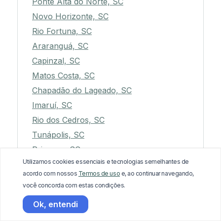
Ponte Alta do Norte, SC
Novo Horizonte, SC
Rio Fortuna, SC
Araranguá, SC
Capinzal, SC
Matos Costa, SC
Chapadão do Lageado, SC
Imaruí, SC
Rio dos Cedros, SC
Tunápolis, SC
Princesa, SC
Utilizamos cookies essenciais e tecnologias semelhantes de
Arvoredo, SC
acordo com nossos
Termos de uso
e, ao continuar navegando,
Irineópolis, SC
você concorda com estas condições.
Lauro Müller, SC
Ok, entendi
Guaramirim, SC