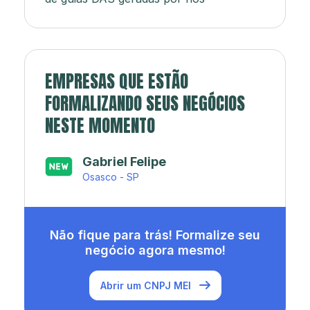
EMPRESAS QUE ESTÃO
FORMALIZANDO SEUS NEGÓCIOS
NESTE MOMENTO
Japa’s açaí e sorveteria
Rio de Janeiro - RJ
Não fique para trás! Formalize seu
negócio agora mesmo!
Abrir um CNPJ MEI