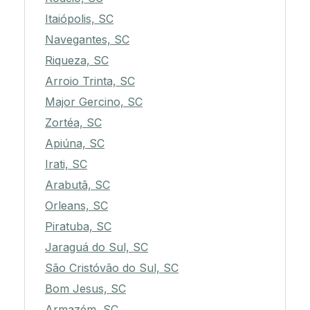
Itaiópolis, SC
Navegantes, SC
Riqueza, SC
Arroio Trinta, SC
Major Gercino, SC
Zortéa, SC
Apiúna, SC
Irati, SC
Arabutã, SC
Orleans, SC
Piratuba, SC
Jaraguá do Sul, SC
São Cristóvão do Sul, SC
Bom Jesus, SC
Armazém, SC