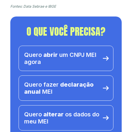
Fontes: Data Sebrae e IBGE
O QUE VOCÊ PRECISA?
Quero
abrir
um CNPJ MEI
agora
Quero fazer
declaração
anual
MEI
Quero
alterar
os dados do
meu MEI