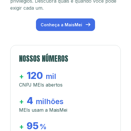
privilégios. Descubra quais e quando você pode
exigir cada um.
Conheça a MaisMei
NOSSOS NÚMEROS
120
+
mil
CNPJ MEIs abertos
4
+
milhões
MEIs usam a MaisMei
95
+
%