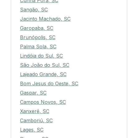
Cunha Porã, SC
Sangão, SC
Jacinto Machado, SC
Garopaba, SC
Brunópolis, SC
Palma Sola, SC
Lindóia do Sul, SC
São João do Sul, SC
Lajeado Grande, SC
Bom Jesus do Oeste, SC
Gaspar, SC
Campos Novos, SC
Xanxerê, SC
Camboriú, SC
Lages, SC