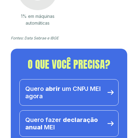
1% em máquinas
automáticas
Fontes: Data Sebrae e IBGE
O QUE VOCÊ PRECISA?
Quero
abrir
um CNPJ MEI
agora
Quero fazer
declaração
anual
MEI