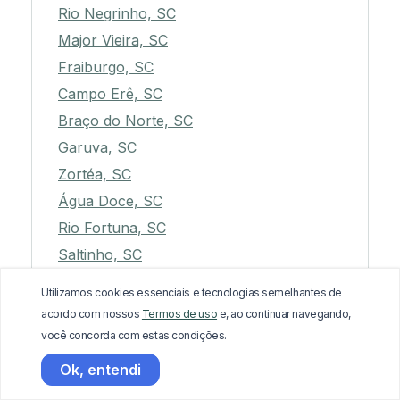
Rio Negrinho, SC
Major Vieira, SC
Fraiburgo, SC
Campo Erê, SC
Braço do Norte, SC
Garuva, SC
Zortéa, SC
Água Doce, SC
Rio Fortuna, SC
Saltinho, SC
São Lourenço do Oeste, SC
Utilizamos cookies essenciais e tecnologias semelhantes de
Mafra, SC
acordo com nossos
Termos de uso
e, ao continuar navegando,
Salto Veloso, SC
você concorda com estas condições.
Lauro Müller, SC
Ok, entendi
Anita Garibaldi, SC