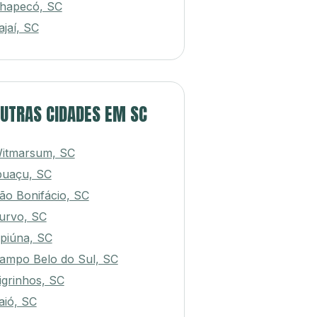
hapecó, SC
tajaí, SC
UTRAS CIDADES EM SC
itmarsum, SC
puaçu, SC
ão Bonifácio, SC
urvo, SC
piúna, SC
ampo Belo do Sul, SC
igrinhos, SC
aió, SC