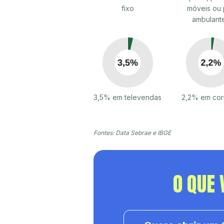
fixo
móveis ou 
ambulant
3,5% em televendas
2,2% em cor
Fontes: Data Sebrae e IBGE
O QUE 