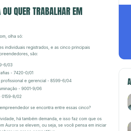
A OU QUER TRABALHAR EM
om, olha só:
ndividuais registrados, e as cinco principais
preendedores, são:
99-6/03
afias - 7420-0/01
A
rofissional e gerencial - 8599-6/04
luminação - 9001-9/06
- 0159-8/02
croempreendedor se encontra entre essas cinco?
itividade, há também demanda, e isso faz com que os
m Aurora se elevem, ou seja, se você pensa em iniciar