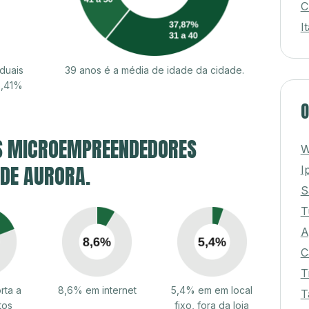
C
I
duais
39 anos é a média de idade da cidade.
6,41%
O
S MICROEMPREENDEDORES
W
 DE AURORA.
I
S
T
A
C
T
rta a
8,6% em internet
5,4% em em local
T
tos
fixo, fora da loja