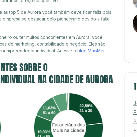
cobrar um preço competitivo.
re as top 5 de Aurora você também deve ficar feliz pois
 empresa se destacar pelo pioneirismo devido a falta
neiro ou ter muitos concorrentes em Aurora, você
cas de marketing, contabilidade e negócio. Eles são
croempreendedor individual. Acesse o
blog MaisMei
.
NTES SOBRE O
NDIVIDUAL NA CIDADE DE AURORA
T
J
F
B
S