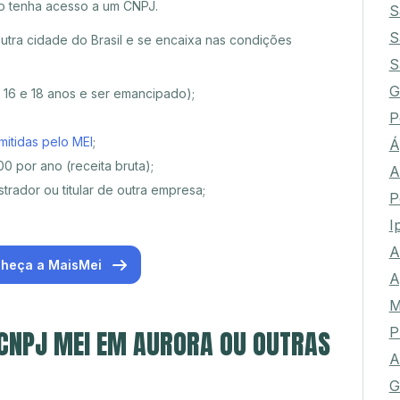
o tenha acesso a um CNPJ.
S
S
tra cidade do Brasil e se encaixa nas condições
S
G
e 16 e 18 anos e ser emancipado);
P
mitidas pelo MEI
;
Á
0 por ano (receita bruta);
A
trador ou titular de outra empresa;
P
I
A
heça a MaisMei
A
M
P
 CNPJ MEI EM AURORA OU OUTRAS
A
G