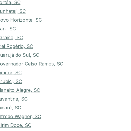
ortéa, SC
unhataí, SC
ovo Horizonte, SC
rani, SC
araíso, SC
rei Rogério, SC
uarujá do Sul, SC
overnador Celso Ramos, SC
omerê, SC
rubici, SC
lanalto Alegre, SC
avantina, SC
bicaré, SC
lfredo Wagner, SC
irim Doce, SC