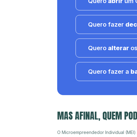
Quero
abrir
um C
Quero fazer
dec
Quero
alterar
os
Quero fazer a
b
MAS AFINAL, QUEM PO
O Microempreendedor Individual (MEI)