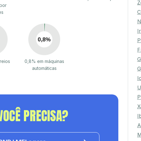
Z
por
C
es
N
I
P
F
G
reios
0,8% em máquinas
G
automáticas
I
U
P
X
VOCÊ PRECISA?
I
A
M