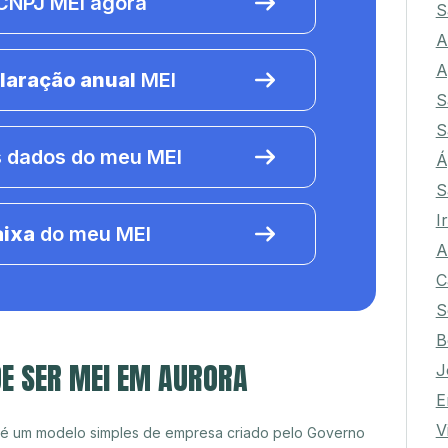
NPJ MEI agora
S
A
A
laração anual
MEI
S
S
 dados do meu MEI
Á
S
I
aixa
do meu MEI
A
C
S
B
DE SER MEI EM AURORA
J
E
V
 é um modelo simples de empresa criado pelo Governo