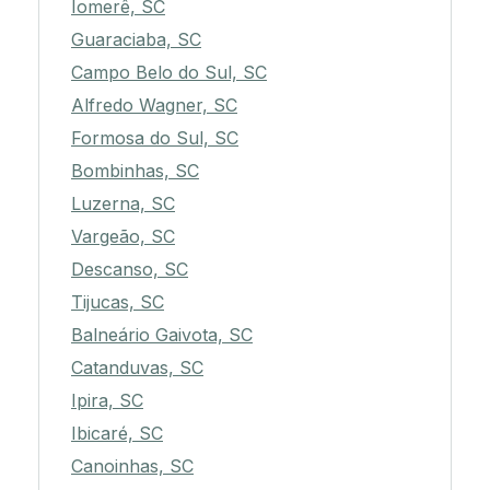
Iomerê, SC
Guaraciaba, SC
Campo Belo do Sul, SC
Alfredo Wagner, SC
Formosa do Sul, SC
Bombinhas, SC
Luzerna, SC
Vargeão, SC
Descanso, SC
Tijucas, SC
Balneário Gaivota, SC
Catanduvas, SC
Ipira, SC
Ibicaré, SC
Canoinhas, SC