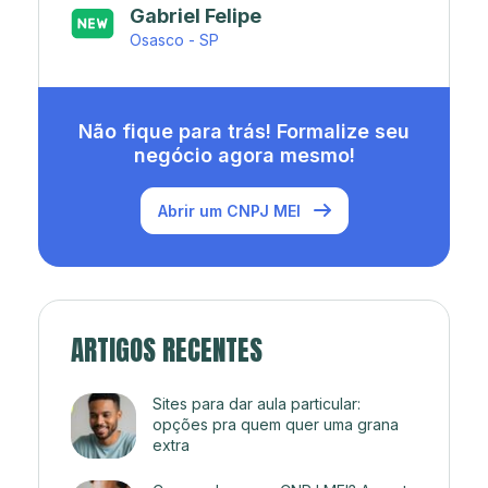
Japa’s açaí e sorveteria
Rio de Janeiro - RJ
Não fique para trás! Formalize seu
negócio agora mesmo!
Abrir um CNPJ MEI
ARTIGOS RECENTES
Sites para dar aula particular:
opções pra quem quer uma grana
extra