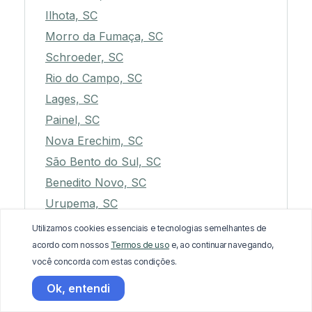
Ilhota, SC
Morro da Fumaça, SC
Schroeder, SC
Rio do Campo, SC
Lages, SC
Painel, SC
Nova Erechim, SC
São Bento do Sul, SC
Benedito Novo, SC
Urupema, SC
Apiúna, SC
Utilizamos cookies essenciais e tecnologias semelhantes de
Santa Cecília, SC
acordo com nossos
Termos de uso
e, ao continuar navegando,
você concorda com estas condições.
Campos Novos, SC
Imbituba, SC
Ok, entendi
Urussanga, SC