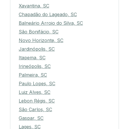
Xavantina, SC
Chapadão do Lageado, SC
Balneário Arroio do Silva, SC
São Bonifácio, SC
Novo Horizonte, SC
Jardinópolis, SC
Itapema, SC
Irineópolis, SC
Palmeira, SC
Paulo Lopes, SC
Luiz Alves, SC
Lebon Régis, SC
São Carlos, SC
Gaspar, SC
Lages, SC