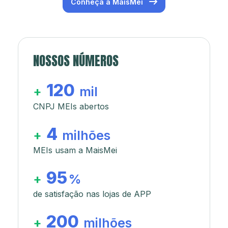
Conheça a MaisMei
NOSSOS NÚMEROS
120
+
mil
CNPJ MEIs abertos
4
+
milhões
MEIs usam a MaisMei
95
+
%
de satisfação nas lojas de APP
200
+
milhões