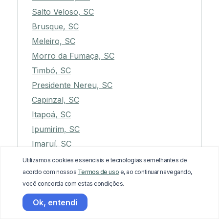
Salto Veloso, SC
Brusque, SC
Meleiro, SC
Morro da Fumaça, SC
Timbó, SC
Presidente Nereu, SC
Capinzal, SC
Itapoá, SC
Ipumirim, SC
Imaruí, SC
Palmitos, SC
Utilizamos cookies essenciais e tecnologias semelhantes de
acordo com nossos
Termos de uso
e, ao continuar navegando,
Celso Ramos, SC
você concorda com estas condições.
Capão Alto, SC
Ok, entendi
Benedito Novo, SC
Agrolândia, SC