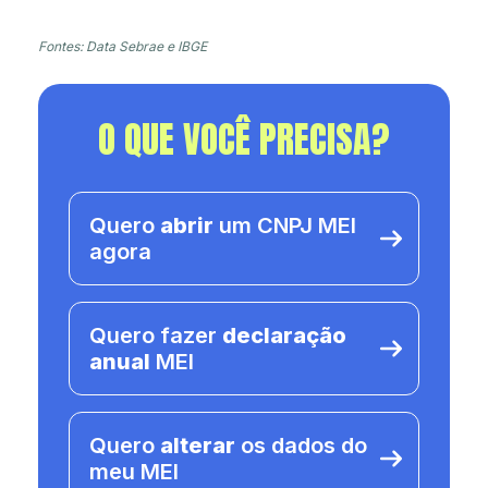
Fontes: Data Sebrae e IBGE
O QUE VOCÊ PRECISA?
Quero
abrir
um CNPJ MEI
agora
Quero fazer
declaração
anual
MEI
Quero
alterar
os dados do
meu MEI