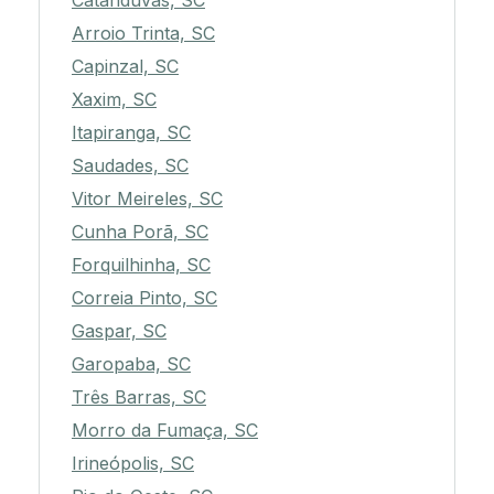
Catanduvas, SC
Arroio Trinta, SC
Capinzal, SC
Xaxim, SC
Itapiranga, SC
Saudades, SC
Vitor Meireles, SC
Cunha Porã, SC
Forquilhinha, SC
Correia Pinto, SC
Gaspar, SC
Garopaba, SC
Três Barras, SC
Morro da Fumaça, SC
Irineópolis, SC