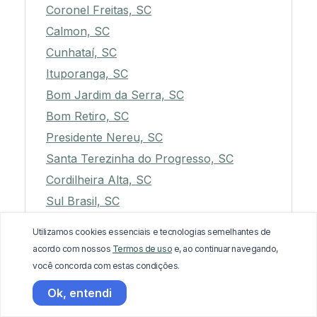
Coronel Freitas, SC
Calmon, SC
Cunhataí, SC
Ituporanga, SC
Bom Jardim da Serra, SC
Bom Retiro, SC
Presidente Nereu, SC
Santa Terezinha do Progresso, SC
Cordilheira Alta, SC
Sul Brasil, SC
Indaial, SC
Utilizamos cookies essenciais e tecnologias semelhantes de
São Pedro de Alcântara, SC
acordo com nossos
Termos de uso
e, ao continuar navegando,
Balneário Arroio do Silva, SC
você concorda com estas condições.
Águas de Chapecó, SC
Ok, entendi
Passo de Torres, SC