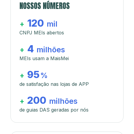
NOSSOS NÚMEROS
120
+
mil
CNPJ MEIs abertos
4
+
milhões
MEIs usam a MaisMei
95
+
%
de satisfação nas lojas de APP
200
+
milhões
de guias DAS geradas por nós