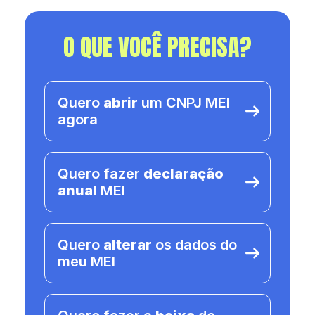
O QUE VOCÊ PRECISA?
Quero
abrir
um CNPJ MEI
agora
Quero fazer
declaração
anual
MEI
Quero
alterar
os dados do
meu MEI