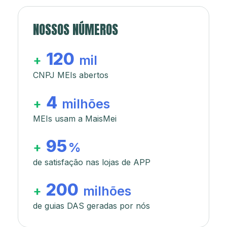
NOSSOS NÚMEROS
120
+
mil
CNPJ MEIs abertos
4
+
milhões
MEIs usam a MaisMei
95
+
%
de satisfação nas lojas de APP
200
+
milhões
de guias DAS geradas por nós