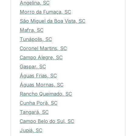
Angelina, SC
Morro da Fumaça, SC
São Miguel da Boa Vista, SC
Mafra, SC
Tunápolis, SC
Coronel Martins, SC
Campo Alegre, SC
Gaspar, SC
Águas Frias, SC
Águas Mornas, SC
Rancho Queimado, SC
Cunha Porã, SC
Tangará, SC
Campo Belo do Sul, SC
Jupiá, SC