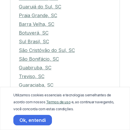
Guarujá do Sul, SC
Praia Grande, SC
Barra Velha, SC
Botuverá, SC
Sul Brasil, SC
São Cristóvão do Sul, SC
São Bonifácio, SC
Guabiruba, SC
Treviso, SC
Guaraciaba, SC
Águas de Chapecó, SC
Utilizamos cookies essenciais e tecnologias semelhantes de
Benedito Novo, SC
acordo com nossos
Termos de uso
e, ao continuar navegando,
você concorda com estas condições.
São Pedro de Alcântara, SC
Mirim Doce, SC
Ok, entendi
Penha, SC