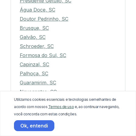
Presidente Getúlio, SC
Água Doce, SC
Doutor Pedrinho, SC
Brusque, SC
Galvão, SC
Schroeder, SC
Formosa do Sul, SC
Capinzal, SC
Palhoça, SC
Guaramirim, SC
Navegantes, SC
Utilizamos cookies essenciais e tecnologias semelhantes de
Massaranduba, SC
acordo com nossos
Termos de uso
e, ao continuar navegando,
Pouso Redondo, SC
você concorda com estas condições.
Joaçaba, SC
Ok, entendi
Itapoá, SC