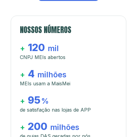
NOSSOS NÚMEROS
120
+
mil
CNPJ MEIs abertos
4
+
milhões
MEIs usam a MaisMei
95
+
%
de satisfação nas lojas de APP
200
+
milhões
de guias DAS geradas por nós