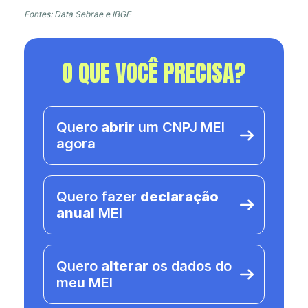
Fontes: Data Sebrae e IBGE
O QUE VOCÊ PRECISA?
Quero
abrir
um CNPJ MEI
agora
Quero fazer
declaração
anual
MEI
Quero
alterar
os dados do
meu MEI