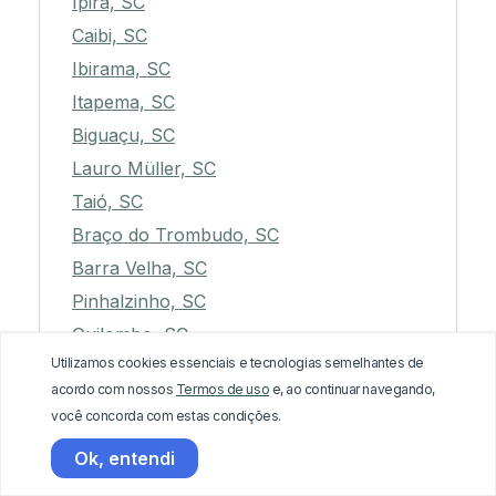
Ipira, SC
Caibi, SC
Ibirama, SC
Itapema, SC
Biguaçu, SC
Lauro Müller, SC
Taió, SC
Braço do Trombudo, SC
Barra Velha, SC
Pinhalzinho, SC
Quilombo, SC
Utilizamos cookies essenciais e tecnologias semelhantes de
Ibiam, SC
acordo com nossos
Termos de uso
e, ao continuar navegando,
Águas Mornas, SC
você concorda com estas condições.
Calmon, SC
Ok, entendi
Witmarsum, SC