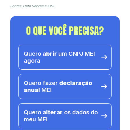
Fontes: Data Sebrae e IBGE
O QUE VOCÊ PRECISA?
Quero
abrir
um CNPJ MEI
agora
Quero fazer
declaração
anual
MEI
Quero
alterar
os dados do
meu MEI