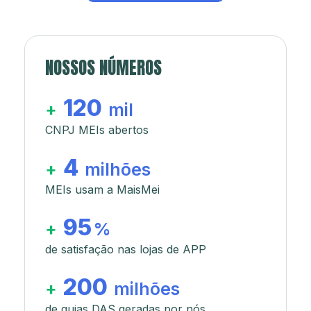
NOSSOS NÚMEROS
120
+
mil
CNPJ MEIs abertos
4
+
milhões
MEIs usam a MaisMei
95
+
%
de satisfação nas lojas de APP
200
+
milhões
de guias DAS geradas por nós