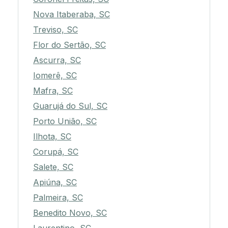
Nova Itaberaba, SC
Treviso, SC
Flor do Sertão, SC
Ascurra, SC
Iomerê, SC
Mafra, SC
Guarujá do Sul, SC
Porto União, SC
Ilhota, SC
Corupá, SC
Salete, SC
Apiúna, SC
Palmeira, SC
Benedito Novo, SC