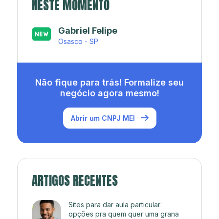
NESTE MOMENTO
Japa’s açaí e sorveteria
Rio de Janeiro - RJ
Não fique para trás! Formalize seu
negócio agora mesmo!
Abrir um CNPJ MEI
ARTIGOS RECENTES
Sites para dar aula particular:
opções pra quem quer uma grana