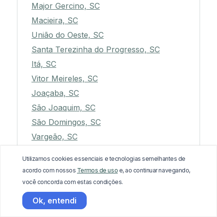
Major Gercino, SC
Macieira, SC
União do Oeste, SC
Santa Terezinha do Progresso, SC
Itá, SC
Vitor Meireles, SC
Joaçaba, SC
São Joaquim, SC
São Domingos, SC
Vargeão, SC
Aurora, SC
Utilizamos cookies essenciais e tecnologias semelhantes de
Romelândia, SC
acordo com nossos
Termos de uso
e, ao continuar navegando,
Arvoredo, SC
você concorda com estas condições.
São José do Cerrito, SC
Ok, entendi
Bom Jesus do Oeste, SC