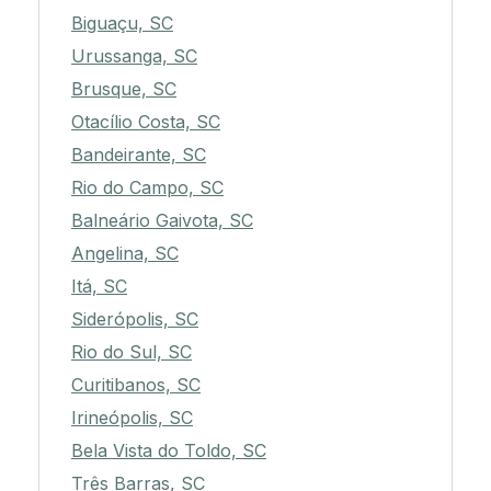
Biguaçu, SC
Urussanga, SC
Brusque, SC
Otacílio Costa, SC
Bandeirante, SC
Rio do Campo, SC
Balneário Gaivota, SC
Angelina, SC
Itá, SC
Siderópolis, SC
Rio do Sul, SC
Curitibanos, SC
Irineópolis, SC
Bela Vista do Toldo, SC
Três Barras, SC