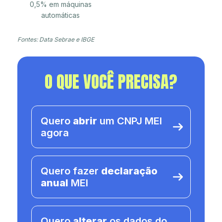
0,5% em máquinas
automáticas
Fontes: Data Sebrae e IBGE
O QUE VOCÊ PRECISA?
Quero
abrir
um CNPJ MEI
agora
Quero fazer
declaração
anual
MEI
Quero
alterar
os dados do