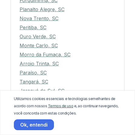
Forquilhinha, SC
Planalto Alegre, SC
Nova Trento, SC
Peritiba, SC
Ouro Verde, SC
Monte Carlo, SC
Morro da Fumaça, SC
Arroio Trinta, SC
Paraíso, SC
Tangará, SC
Jaraguá do Sul, SC
Utilizamos cookies essenciais e tecnologias semelhantes de
São Miguel da Boa Vista, SC
acordo com nossos
Termos de uso
e, ao continuar navegando,
Faxinal dos Guedes, SC
você concorda com estas condições.
Rio Fortuna, SC
Ok, entendi
Cunhataí, SC