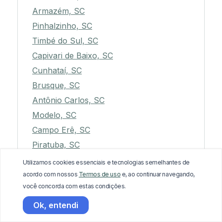
Armazém, SC
Pinhalzinho, SC
Timbé do Sul, SC
Capivari de Baixo, SC
Cunhataí, SC
Brusque, SC
Antônio Carlos, SC
Modelo, SC
Campo Erê, SC
Piratuba, SC
Sangão, SC
Utilizamos cookies essenciais e tecnologias semelhantes de
São João do Itaperiú, SC
acordo com nossos
Termos de uso
e, ao continuar navegando,
você concorda com estas condições.
Barra Velha, SC
Tubarão, SC
Ok, entendi
Santa Cecília, SC