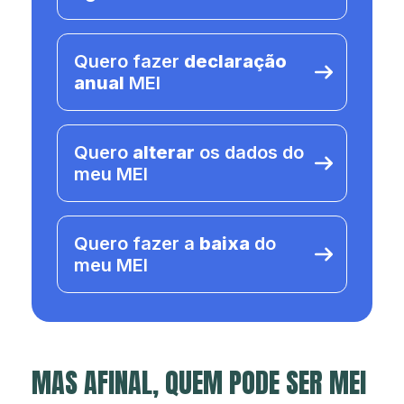
Quero fazer
declaração
anual
MEI
Quero
alterar
os dados do
meu MEI
Quero fazer a
baixa
do
meu MEI
MAS AFINAL, QUEM PODE SER MEI