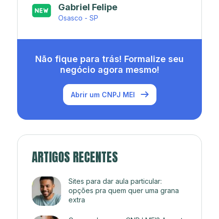
Japa’s açaí e sorveteria
Rio de Janeiro - RJ
Não fique para trás! Formalize seu
negócio agora mesmo!
Abrir um CNPJ MEI
ARTIGOS RECENTES
Sites para dar aula particular:
opções pra quem quer uma grana
extra