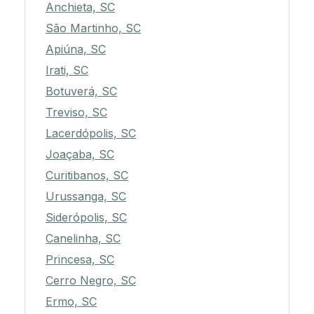
Anchieta, SC
São Martinho, SC
Apiúna, SC
Irati, SC
Botuverá, SC
Treviso, SC
Lacerdópolis, SC
Joaçaba, SC
Curitibanos, SC
Urussanga, SC
Siderópolis, SC
Canelinha, SC
Princesa, SC
Cerro Negro, SC
Ermo, SC