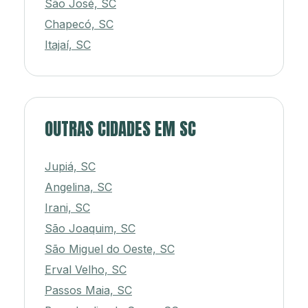
São José, SC
Chapecó, SC
Itajaí, SC
OUTRAS CIDADES EM SC
Jupiá, SC
Angelina, SC
Irani, SC
São Joaquim, SC
São Miguel do Oeste, SC
Erval Velho, SC
Passos Maia, SC