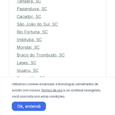
Tangará, SC
Papanduva, SC
Caçador, SC
São João do Sul, SC
Rio Fortuna, SC
Imbituba, SC
Mondaí, SC
Braço do Trombudo, SC
Lages, SC
Ipuaçu, SC
Serra Alta, SC
Utilizamos cookies essenciais e tecnologias semelhantes de
São Joaquim, SC
acordo com nossos
Termos de uso
e, ao continuar navegando,
Irani, SC
você concorda com estas condições.
São João Batista, SC
Ok, entendi
Bela Vista do Toldo, SC