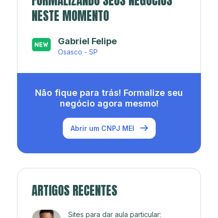
FORMALIZANDO SEUS NEGÓCIOS
NESTE MOMENTO
Japa’s açaí e sorveteria
Rio de Janeiro - RJ
Não fique para trás! Formalize seu
negócio agora mesmo!
Abrir um CNPJ MEI
ARTIGOS RECENTES
Sites para dar aula particular: