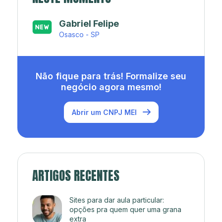
Japa’s açaí e sorveteria
Rio de Janeiro - RJ
Não fique para trás! Formalize seu
negócio agora mesmo!
Abrir um CNPJ MEI
ARTIGOS RECENTES
Sites para dar aula particular:
opções pra quem quer uma grana
extra