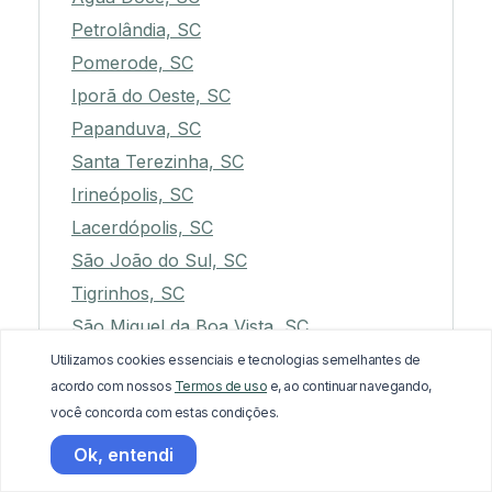
Petrolândia, SC
Pomerode, SC
Iporã do Oeste, SC
Papanduva, SC
Santa Terezinha, SC
Irineópolis, SC
Lacerdópolis, SC
São João do Sul, SC
Tigrinhos, SC
São Miguel da Boa Vista, SC
Salete, SC
Utilizamos cookies essenciais e tecnologias semelhantes de
acordo com nossos
Termos de uso
e, ao continuar navegando,
Xavantina, SC
você concorda com estas condições.
Coronel Freitas, SC
Ok, entendi
Faxinal dos Guedes, SC
Braço do Norte, SC