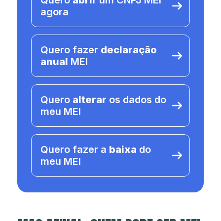
Quero
abrir
um CNPJ MEI
agora
Quero fazer
declaração
anual
MEI
Quero
alterar
os dados do
meu MEI
Quero fazer a
baixa
do
meu MEI